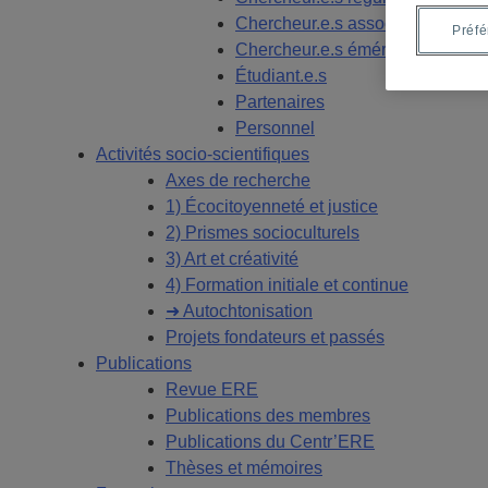
Chercheur.e.s associé.e.s
Préf
Chercheur.e.s émérites
Étudiant.e.s
Partenaires
Personnel
Activités socio-scientifiques
Axes de recherche
1) Écocitoyenneté et justice
2) Prismes socioculturels
3) Art et créativité
4) Formation initiale et continue
➜ Autochtonisation
Projets fondateurs et passés
Publications
Revue ERE
Publications des membres
Publications du Centr’ERE
Thèses et mémoires