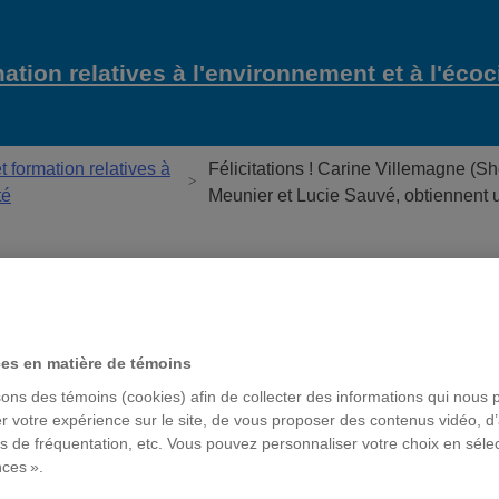
ation relatives à l'environnement et à l'éco
 formation relatives à
Félicitations ! Carine Villemagne (S
té
Meunier et Lucie Sauvé, obtiennent
on relatives à l'environnement et à l'écocitoyenneté
ces en matière de témoins
sons des témoins (cookies) afin de collecter des informations qui nous 
r votre expérience sur le site, de vous proposer des contenus vidéo, d’
es de fréquentation, etc. Vous pouvez personnaliser votre choix en séle
nces ».