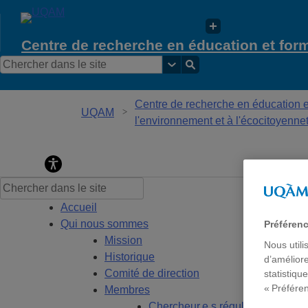
Centre de recherche en éducation et form
Centre de recherche en éducation et
UQAM
l'environnement et à l'écocitoyenne
Centre de recherche en éducation et formati
Accueil
Qui nous sommes
Préféren
Mission
Nous utili
Historique
d’améliore
Comité de direction
statistiqu
« Préfére
Membres
Chercheur.e.s régulier.ère.s