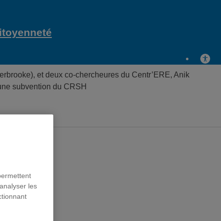
citoyenneté
herbrooke), et deux co-chercheures du Centr’ERE, Anik
 une subvention du CRSH
permettent
analyser les
ctionnant