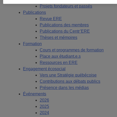
Projets fondateurs et passés
Publications
Revue ERE
Publications des membres
Publications du Centr’ERE
Thèses et mémoires
Formation
Cours et programmes de formation
Place aux étudiant.e.s
Ressources en ERE
Engagement écosocial
Vers une Stratégie québécoise
Contributions aux débats publics
Présence dans les médias
Événements
2026
2025
2024