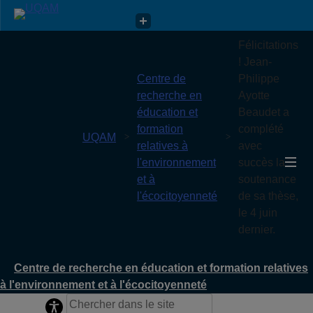
Centre de recherche en éducation et formation relatives à
Félicitations
l'environnement et à l'écocitoyenneté
! Jean-
Centre de
Philippe
recherche en
Ayotte
éducation et
Beaudet a
formation
complété
UQAM
relatives à
avec
l'environnement
succès la
et à
soutenance
l'écocitoyenneté
de sa thèse,
le 4 juin
dernier.
Centre de recherche en éducation et formation relatives
à l'environnement et à l'écocitoyenneté