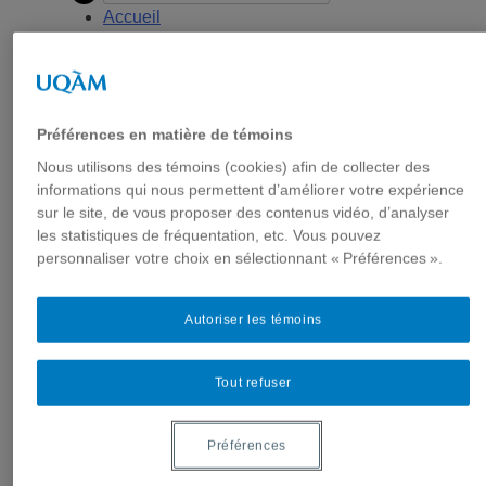
Accueil
Qui nous sommes
Mission
Historique
Comité de direction
Préférences en matière de témoins
Membres
Nous utilisons des témoins (cookies) afin de collecter des
Chercheur.e.s régulier.ère.s
informations qui nous permettent d’améliorer votre expérience
Chercheur.e.s associé.e.s
sur le site, de vous proposer des contenus vidéo, d’analyser
Chercheur.e.s émérites
les statistiques de fréquentation, etc. Vous pouvez
Étudiant.e.s
personnaliser votre choix en sélectionnant « Préférences ».
Partenaires
Personnel
Autoriser les témoins
Activités socio-scientifiques
Axes de recherche
1) Écocitoyenneté et justice
Tout refuser
2) Prismes socioculturels
3) Art et créativité
Préférences
4) Formation initiale et continue
➜ Autochtonisation