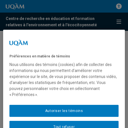
Centre de recherche en éducation et formation
relatives à l'environnement et à l'écocitoyenneté
Félicitations ! Laurence
Guillaumie, chercheuse
Préférences en matière de témoins
associée du Centr’ERE, a
Nous utilisons des témoins (cookies) afin de collecter des
obtenu une subvention
informations qui nous permettent d’améliorer votre
expérience sur le site, de vous proposer des contenus vidéo,
Connexion du CRSH pour
d’analyser les statistiques de fréquentation, etc. Vous
pouvez personnaliser votre choix en sélectionnant
l’événement « Des Chenaux
« Préférences ».
mange écolo »
Autoriser les témoins
L’évènement « Des Chenaux mange écolo » va être
organisé avec la MRC des Chenaux dans la région de la
Tout refuser