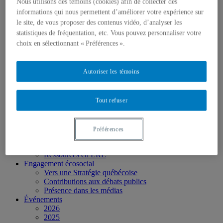
Personnel
Nous utilisons des témoins (cookies) afin de collecter des
Activités socio-scientifiques
informations qui nous permettent d’améliorer votre expérience sur
Axes de recherche
le site, de vous proposer des contenus vidéo, d’analyser les
1) Écocitoyenneté et justice
statistiques de fréquentation, etc. Vous pouvez personnaliser votre
2) Prismes socioculturels
choix en sélectionnant « Préférences ».
3) Art et créativité
4) Formation initiale et continue
➜ Autochtonisation
Autoriser les témoins
Projets fondateurs et passés
Publications
Revue ERE
Publications des membres
Tout refuser
Publications du Centr’ERE
Thèses et mémoires
Formation
Préférences
Cours et programmes de formation
Place aux étudiant.e.s
Ressources en ERE
Engagement écosocial
Vers une Stratégie québécoise
Contributions aux débats publics
Présence dans les médias
Événements
2026
2025