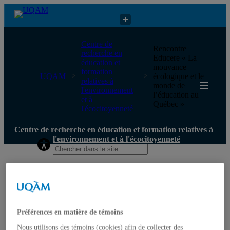
Centre de recherche en éducation et formation relatives à
Centre de
Rencontre
l'environnement et à l'écocitoyenneté
recherche en
Educere « La
éducation et
mouvance
formation
UQAM
écologique et le
relatives à
monde de
l'environnement
l’éducation au
et à
Québec »
l'écocitoyenneté
Centre de recherche en éducation et formation relatives à
l'environnement et à l'écocitoyenneté
Accueil
Qui nous sommes
Mission
Historique
Comité de direction
Préférences en matière de témoins
Membres
Chercheur.e.s régulier.ère.s
Nous utilisons des témoins (cookies) afin de collecter des