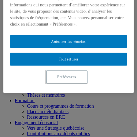
Chercheur.e.s associé.e.s
informations qui nous permettent d’améliorer votre expérience sur
Chercheur.e.s émérites
le site, de vous proposer des contenus vidéo, d’analyser les
Étudiant.e.s
Partenaires
statistiques de fréquentation, etc. Vous pouvez personnaliser votre
Personnel
choix en sélectionnant « Préférences ».
Activités socio-scientifiques
Axes de recherche
1) Écocitoyenneté et justice
Autoriser les témoins
2) Prismes socioculturels
3) Art et créativité
4) Formation initiale et continue
Tout refuser
➜ Autochtonisation
Projets fondateurs et passés
Publications
Préférences
Revue ERE
Publications des membres
Publications du Centr’ERE
Thèses et mémoires
Formation
Cours et programmes de formation
Place aux étudiant.e.s
Ressources en ERE
Engagement écosocial
Vers une Stratégie québécoise
Contributions aux débats publics