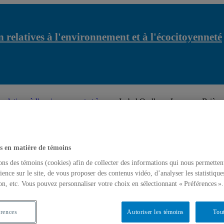
 relatives à l'environnement et à l'écocitoyenneté
relatives à l'environnement et à
Isabel Orellana, Laurence Brière 
projet Resistaction
latives à l'environnement et à l'écocitoyenneté
s en matière de témoins
ons des témoins (cookies) afin de collecter des informations qui nous permetten
ience sur le site, de vous proposer des contenus vidéo, d’analyser les statistique
on, etc. Vous pouvez personnaliser votre choix en sélectionnant « Préférences ».
érences
Autoriser les témoins
Tout