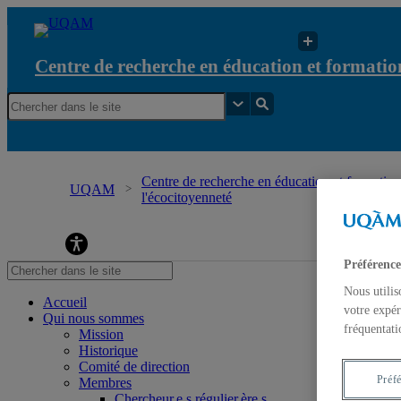
Centre de recherche en éducation et formation
Centre de recherche en éducation et formation 
UQAM
l'écocitoyenneté
Centre de recherche en éducation et formation re
Préférence
Nous utilis
Accueil
votre expér
Qui nous sommes
fréquentati
Mission
Historique
Comité de direction
Préf
Membres
Chercheur.e.s régulier.ère.s