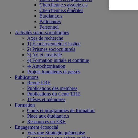
Chercheur.e.s associé.e.s
Chercheur.e.s émérites
Étudiant.e.s
Partenaires
Personnel
Activités socio-scientifiques
Axes de recherche
1) Écocitoyenneté et justice
2) Prismes socioculturels
3) Art et créativité
4) Formation initiale et continue
➜ Autochtonisation
Projets fondateurs et passés
Publications
Revue ERE
Publications des membres
Publications du Centr’ERE
Thèses et mémoires
Formation
Cours et programmes de formation
Place aux étudiant.e.s
Ressources en ERE
Engagement écosocial
Vers une Stratégie québécoise