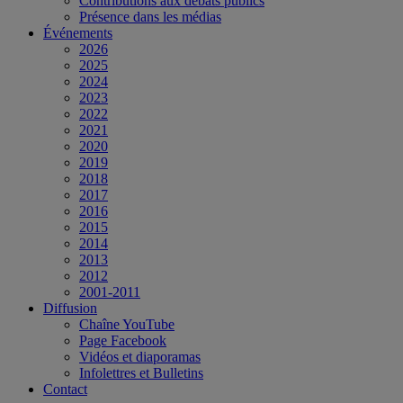
Contributions aux débats publics
Présence dans les médias
Événements
2026
2025
2024
2023
2022
2021
2020
2019
2018
2017
2016
2015
2014
2013
2012
2001-2011
Diffusion
Chaîne YouTube
Page Facebook
Vidéos et diaporamas
Infolettres et Bulletins
Contact