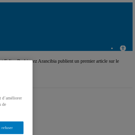
et Felipe Rodriguez Arancibia publient un premier article sur le
t d’améliorer
s de
 refuser