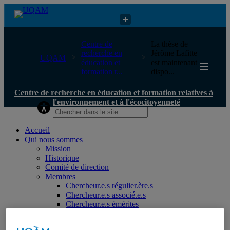
Centre de recherche en éducation et formation relatives à
Centre de
La thèse de
l'environnement et à l'écocitoyenneté
recherche en
Jérôme Lafitte
UQAM
éducation et
est maintenant
formation r...
dispo...
Centre de recherche en éducation et formation relatives à
l'environnement et à l'écocitoyenneté
Accueil
Qui nous sommes
Mission
Historique
Comité de direction
Membres
Chercheur.e.s régulier.ère.s
Chercheur.e.s associé.e.s
Chercheur.e.s émérites
Étudiant.e.s
Partenaires