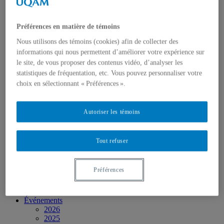
Personnel
Activités socio-scientifiques
Axes de recherche
Préférences en matière de témoins
1) Écocitoyenneté et justice
2) Prismes socioculturels
Nous utilisons des témoins (cookies) afin de collecter des
3) Art et créativité
informations qui nous permettent d’améliorer votre expérience sur
4) Formation initiale et continue
le site, de vous proposer des contenus vidéo, d’analyser les
➜ Autochtonisation
statistiques de fréquentation, etc. Vous pouvez personnaliser votre
Projets fondateurs et passés
Publications
choix en sélectionnant « Préférences ».
Revue ERE
Publications des membres
Publications du Centr’ERE
Autoriser les témoins
Thèses et mémoires
Formation
Cours et programmes de formation
Tout refuser
Place aux étudiant.e.s
Ressources en ERE
Engagement écosocial
Préférences
Vers une Stratégie québécoise
Contributions aux débats publics
Présence dans les médias
Événements
2026
2025