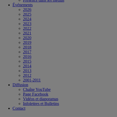
Présence dans les médias
Événements
2026
2025
2024
2023
2022
2021
2020
2019
2018
2017
2016
2015
2014
2013
2012
2001-2011
Diffusion
Chaîne YouTube
Page Facebook
Vidéos et diaporamas
Infolettres et Bulletins
Contact