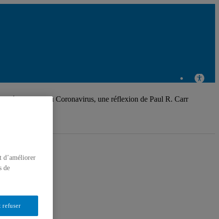
darité au temps du Coronavirus, une réflexion de Paul R. Carr
t d’améliorer
s de
 refuser