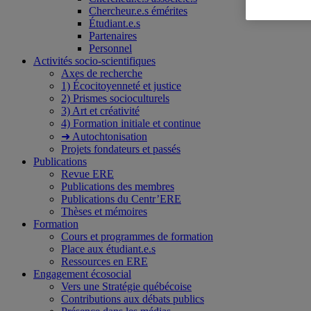
Chercheur.e.s émérites
Étudiant.e.s
Partenaires
Personnel
Activités socio-scientifiques
Axes de recherche
1) Écocitoyenneté et justice
2) Prismes socioculturels
3) Art et créativité
4) Formation initiale et continue
➜ Autochtonisation
Projets fondateurs et passés
Publications
Revue ERE
Publications des membres
Publications du Centr’ERE
Thèses et mémoires
Formation
Cours et programmes de formation
Place aux étudiant.e.s
Ressources en ERE
Engagement écosocial
Vers une Stratégie québécoise
Contributions aux débats publics