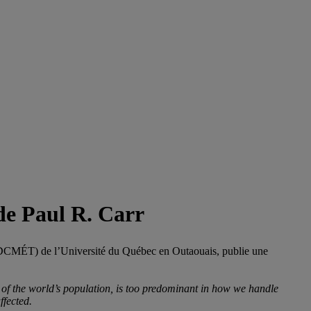
de Paul R. Carr
 (DCMÉT) de l’Université du Québec en Outaouais, publie une
s of the world’s population, is too predominant in how we handle
ffected.