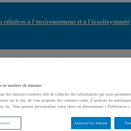
 relatives à l'environnement et à l'écocitoyenneté
relatives à l'environnement et à l'écocitoyenneté
L’amour et la soli
latives à l'environnement et à l'écocitoyenneté
s en matière de témoins
ons des témoins (cookies) afin de collecter des informations qui nous permetten
ience sur le site, de vous proposer des contenus vidéo, d’analyser les statistique
on, etc. Vous pouvez personnaliser votre choix en sélectionnant « Préférences ».
érences
Autoriser les témoins
Tout