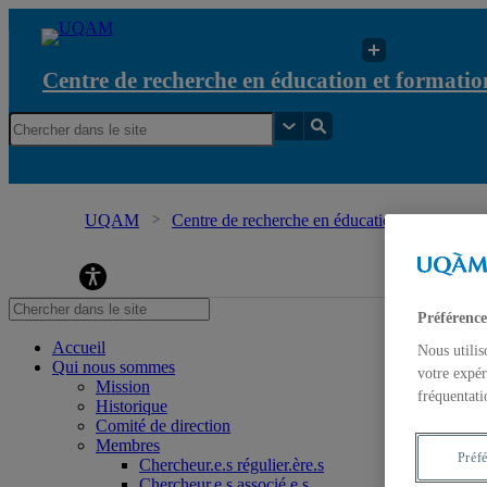
Centre de recherche en éducation et formation
UQAM
Centre de recherche en éducation et formation 
Centre de recherche en éducation et formation re
Préférence
Accueil
Nous utilis
Qui nous sommes
votre expér
Mission
fréquentati
Historique
Comité de direction
Membres
Préf
Chercheur.e.s régulier.ère.s
Chercheur.e.s associé.e.s