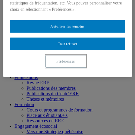
Chercheur.e.s régulier.ère.s
statistiques de fréquentation, etc. Vous pouvez personnaliser votre
Chercheur.e.s associé.e.s
choix en sélectionnant « Préférences ».
Chercheur.e.s émérites
Étudiant.e.s
Partenaires
Autoriser les témoins
Personnel
Activités socio-scientifiques
Axes de recherche
Tout refuser
1) Écocitoyenneté et justice
2) Prismes socioculturels
3) Art et créativité
4) Formation initiale et continue
Préférences
➜ Autochtonisation
Projets fondateurs et passés
Publications
Revue ERE
Publications des membres
Publications du Centr’ERE
Thèses et mémoires
Formation
Cours et programmes de formation
Place aux étudiant.e.s
Ressources en ERE
Engagement écosocial
Vers une Stratégie québécoise