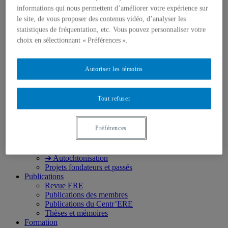
Qui nous sommes
informations qui nous permettent d’améliorer votre expérience sur
Mission
le site, de vous proposer des contenus vidéo, d’analyser les
Historique
Comité de direction
statistiques de fréquentation, etc. Vous pouvez personnaliser votre
Membres
choix en sélectionnant « Préférences ».
Chercheur.e.s régulier.ère.s
Chercheur.e.s associé.e.s
Chercheur.e.s émérites
Autoriser les témoins
Étudiant.e.s
Partenaires
Personnel
Tout refuser
Activités socio-scientifiques
Axes de recherche
1) Écocitoyenneté et justice
Préférences
2) Prismes socioculturels
3) Art et créativité
4) Formation initiale et continue
➜ Autochtonisation
Projets fondateurs et passés
Publications
Revue ERE
Publications des membres
Publications du Centr’ERE
Thèses et mémoires
Formation