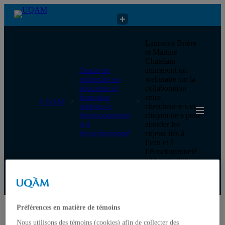
Centre de recherche en éducation et formation relatives à
Laurence Brière
l'environnement et à l'écocitoyenneté
et Martine
Chatelain
Centre de
animeront un
recherche en
webinaire sur la
éducation et
collaboration
formation
entre
UQAM
relatives à
chercheur·e·s et
l'environnement
citoyen·ne·s pour
et à
aborder les
l'écocitoyenneté
enjeux liés à
l’eau et à
l’écocitoyenneté
| 24 avril 2025
Centre de recherche en éducation et formation relatives à
l'environnement et à l'écocitoyenneté
Préférences en matière de témoins
Accueil
Nous utilisons des témoins (cookies) afin de collecter des