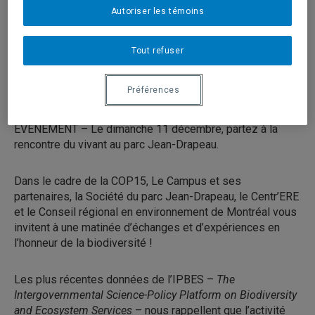
Autoriser les témoins
Tout refuser
Préférences
ÉVÉNEMENT – Le dimanche 11 décembre, partez à la
rencontre du vivant au parc Jean-Drapeau.
Dans le cadre de la COP15, Le Campus et ses
partenaires, la Société du parc Jean-Drapeau, le Centr’ERE
et le Conseil régional en environnement de Montréal vous
invitent à une matinée d’échanges et d’expériences en
l’honneur de la biodiversité !
Les plus récentes données de l’IPBES –
The
Intergovernmental Science-Policy Platform on Biodiversity
and Ecosystem Services
– nous rappellent que l’activité