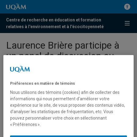
Centre de recherche en éducation et formation
relatives à l'environnement et à l'écocitoyenneté
Laurence Brière participe à
un panel de discussion au
parc Jean Drapeau dans le
cadre de la COP15 | 11
Préférences en matière de témoins
décembre 2022
Nous utilisons des témoins (cookies) afin de collecter des
informations qui nous permettent d’améliorer votre
expérience sur le site, de vous proposer des contenus vidéo,
d’analyser les statistiques de fréquentation, etc. Vous
pouvez personnaliser votre choix en sélectionnant
« Préférences ».