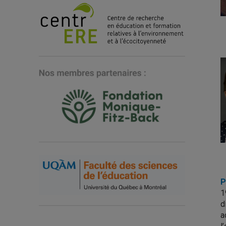
P
1
d
a