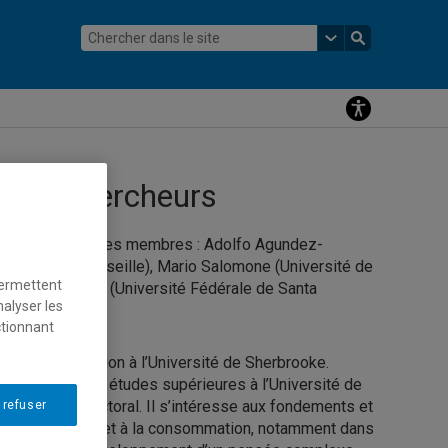
veaux chercheurs
 associés parmi ses membres : Adolfo Agundez-
rsité d’Aix-Marseille), Mario Salomone (Université de
permettent
o Freire Vieira (Université Fédérale de Santa
nalyser les
ctionnant
cheur en éducation à l’Université de Sherbrooke.
 a réalisé ses études supérieures à l’Université de
rcheur postdoctoral. Il s’intéresse aux fondements et
 refuser
à l’environnement et à la consommation, notamment dans