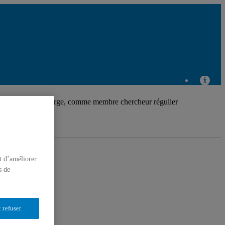
ueille Yves Laberge, comme membre chercheur régulier
t d’améliorer
s de
 refuser