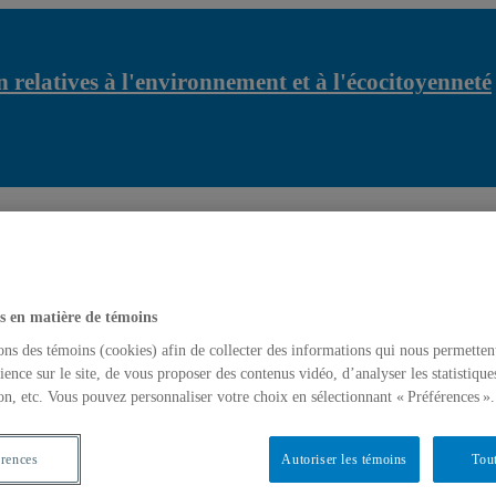
 relatives à l'environnement et à l'écocitoyenneté
relatives à l'environnement et à l'écocitoyenneté
Le Centr’ERE acc
latives à l'environnement et à l'écocitoyenneté
s en matière de témoins
ons des témoins (cookies) afin de collecter des informations qui nous permetten
ience sur le site, de vous proposer des contenus vidéo, d’analyser les statistique
on, etc. Vous pouvez personnaliser votre choix en sélectionnant « Préférences ».
érences
Autoriser les témoins
Tout