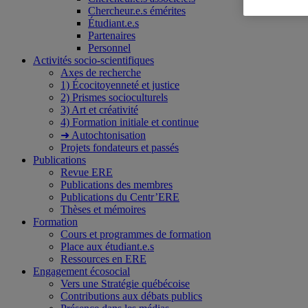
Chercheur.e.s émérites
Étudiant.e.s
Partenaires
Personnel
Activités socio-scientifiques
Axes de recherche
1) Écocitoyenneté et justice
2) Prismes socioculturels
3) Art et créativité
4) Formation initiale et continue
➜ Autochtonisation
Projets fondateurs et passés
Publications
Revue ERE
Publications des membres
Publications du Centr’ERE
Thèses et mémoires
Formation
Cours et programmes de formation
Place aux étudiant.e.s
Ressources en ERE
Engagement écosocial
Vers une Stratégie québécoise
Contributions aux débats publics