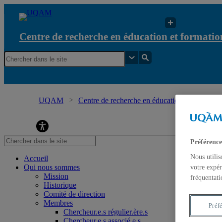
Centre de recherche en éducation et formation
UQAM
Centre de recherche en éducation et formation 
Centre de recherche en éducation et formation re
Préférence
Nous utilis
Accueil
Qui nous sommes
votre expér
Mission
fréquentati
Historique
Comité de direction
Membres
Préf
Chercheur.e.s régulier.ère.s
Chercheur.e.s associé.e.s