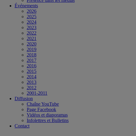
Présence dans les médias
Événements
2026
2025
2024
2023
2022
2021
2020
2019
2018
2017
2016
2015
2014
2013
2012
2001-2011
Diffusion
Chaîne YouTube
Page Facebook
Vidéos et diaporamas
Infolettres et Bulletins
Contact