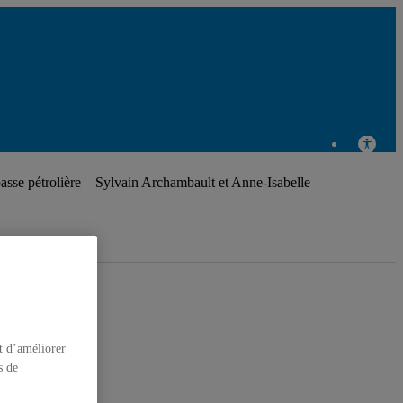
asse pétrolière – Sylvain Archambault et Anne-Isabelle
t d’améliorer
s de