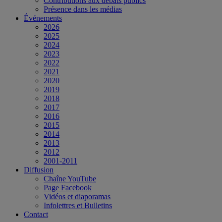
Contributions aux débats publics
Présence dans les médias
Événements
2026
2025
2024
2023
2022
2021
2020
2019
2018
2017
2016
2015
2014
2013
2012
2001-2011
Diffusion
Chaîne YouTube
Page Facebook
Vidéos et diaporamas
Infolettres et Bulletins
Contact