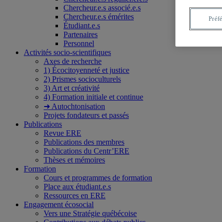
Chercheur.e.s associé.e.s
Chercheur.e.s émérites
Préf
Étudiant.e.s
Partenaires
Personnel
Activités socio-scientifiques
Axes de recherche
1) Écocitoyenneté et justice
2) Prismes socioculturels
3) Art et créativité
4) Formation initiale et continue
➜ Autochtonisation
Projets fondateurs et passés
Publications
Revue ERE
Publications des membres
Publications du Centr’ERE
Thèses et mémoires
Formation
Cours et programmes de formation
Place aux étudiant.e.s
Ressources en ERE
Engagement écosocial
Vers une Stratégie québécoise