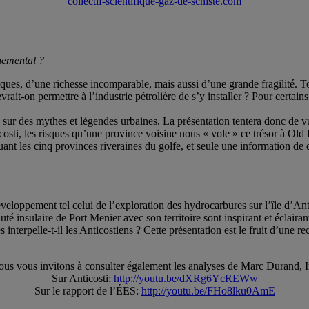
collectif-scientifique-gaz-de-schiste.com
nemental ?
ques, d’une richesse incomparable, mais aussi d’une grande fragilité. To
ait-on permettre à l’industrie pétrolière de s’y installer ? Pour certains
 sur des mythes et légendes urbaines. La présentation tentera donc de vu
icosti, les risques qu’une province voisine nous « vole » ce trésor à Old
ant les cinq provinces riveraines du golfe, et seule une information de q
développement tel celui de l’exploration des hydrocarbures sur l’île d’An
é insulaire de Port Menier avec son territoire sont inspirant et éclairan
nterpelle-t-il les Anticostiens ? Cette présentation est le fruit d’une r
us vous invitons à consulter également les analyses de Marc Durand, 
Sur Anticosti:
http://youtu.be/dXRg6YcREWw
Sur le rapport de l’ÉES:
http://youtu.be/FHo8lku0AmE