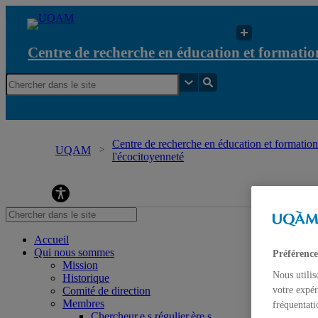
Centre de recherche en éducation et formation
Centre de recherche en éducation et formation 
UQAM
l'écocitoyenneté
Centre de recherche en éducation et formation re
Accueil
Qui nous sommes
Préférence
Mission
Nous utilis
Historique
Comité de direction
votre expér
Membres
fréquentati
Chercheur.e.s régulier.ère.s