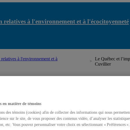
 relatives à l'environnement et à l'écocitoyenneté
relatives à l'environnement et à
Le Québec et l’imp
Cuvillier
latives à l'environnement et à l'écocitoyenneté
s en matière de témoins
ons des témoins (cookies) afin de collecter des informations qui nous permetten
ience sur le site, de vous proposer des contenus vidéo, d’analyser les statistique
on, etc. Vous pouvez personnaliser votre choix en sélectionnant « Préférences ».