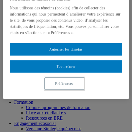
Chercheur.e.s régulier.ère.s
Chercheur.e.s associé.e.s
Nous utilisons des témoins (cookies) afin de collecter des
Chercheur.e.s émérites
informations qui nous permettent d’améliorer votre expérience sur
Étudiant.e.s
le site, de vous proposer des contenus vidéo, d’analyser les
Partenaires
statistiques de fréquentation, etc. Vous pouvez personnaliser votre
Personnel
Activités socio-scientifiques
choix en sélectionnant « Préférences ».
Axes de recherche
1) Écocitoyenneté et justice
2) Prismes socioculturels
Autoriser les témoins
3) Art et créativité
4) Formation initiale et continue
➜ Autochtonisation
Tout refuser
Projets fondateurs et passés
Publications
Revue ERE
Préférences
Publications des membres
Publications du Centr’ERE
Thèses et mémoires
Formation
Cours et programmes de formation
Place aux étudiant.e.s
Ressources en ERE
Engagement écosocial
Vers une Stratégie québécoise