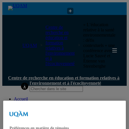
Centre de recherche en éducation et formation relatives à
« L’éducation
Centre de
l'environnement et à l'écocitoyenneté
relative à la santé
recherche en
environnementale
éducation et
: défis
formation
UQAM
contextuels » une
relatives à
conférence avec
l'environnement
Lucie Sauvé et
et à
Étienne van
l'écocitoyenneté
Steenberghe
Centre de recherche en éducation et formation relatives à
l'environnement et à l'écocitoyenneté
Accueil
Qui nous sommes
Mission
Historique
Comité de direction
Membres
Préférences en matière de témoins