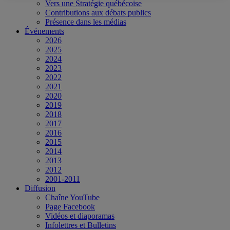
Vers une Stratégie québécoise
Contributions aux débats publics
Présence dans les médias
Événements
2026
2025
2024
2023
2022
2021
2020
2019
2018
2017
2016
2015
2014
2013
2012
2001-2011
Diffusion
Chaîne YouTube
Page Facebook
Vidéos et diaporamas
Infolettres et Bulletins