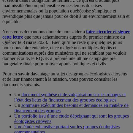
et seront dans l’obligation de fermer…. ce qui est d’autant plus
inadmissible/incompréhensible en ces temps de crises
environnementales où la population québécoise s’implique et
revendique plus que jamais pour ce droit à un environnement sain et
équitable.
Nous vous demandons donc de nous aider à
faire circuler et signer
cette lettre
que nous acheminerons auprès du premier ministre du
Québec
le 3 mars
2023. Bien qu’il ne reste que quelques jours
pour nous faire entendre, et ce malgré nos multiples dépôts et
communications auprès des ministères qui ne semblent pas vouloir
donner écoute, le RQGE a préparé une ultime campagne pré-
budgétaire finale pour trouver appuis politiques et civils.
Pour en savoir davantage au sujet des groupes écologistes citoyens
et de leur financement à la mission, vous pouvez consulter les
documents suivants:
Un
document synthèse et de vulgarisation sur les rouages et
l’état des lieux du financement des groupes écologistes
Un
sommaire exécutif des besoins et demandes en matière de
financement des groupes
Un portfolio issu d’une étude dépeignant qui sont les groupes
écologistes citoyens
Une étude exhaustive portant sur les groupes écologistes
communautaires