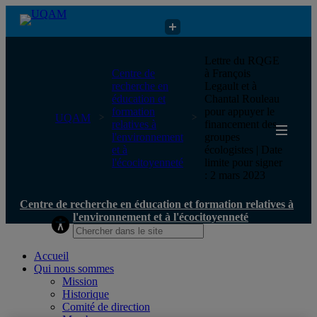
Centre de recherche en éducation et formation relatives à
Lettre du RQGE
l'environnement et à l'écocitoyenneté
Centre de
à François
recherche en
Legault et à
éducation et
Chantal Rouleau
formation
pour appuyer le
UQAM
relatives à
financement des
l'environnement
groupes
et à
écologistes | Date
l'écocitoyenneté
limite pour signer
: 2 mars 2023
Centre de recherche en éducation et formation relatives à
l'environnement et à l'écocitoyenneté
Accueil
Qui nous sommes
Mission
Historique
Comité de direction