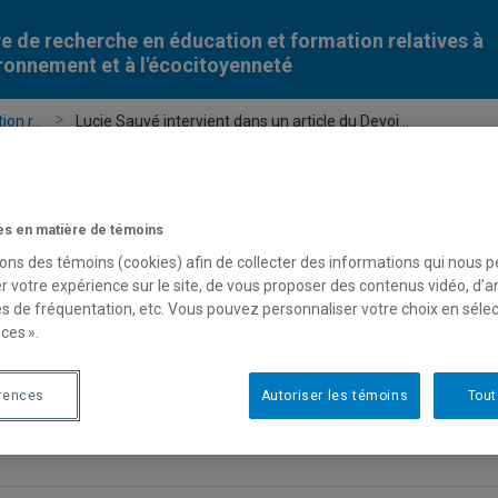
e de recherche en éducation et formation relatives à
ironnement et à l'écocitoyenneté
on r...
Lucie Sauvé intervient dans un article du Devoi...
Lucie Sauvé intervient dans un a
s en matière de témoins
parler d’environnement aux enfan
sons des témoins (cookies) afin de collecter des informations qui nous 
r votre expérience sur le site, de vous proposer des contenus vidéo, d’a
es de fréquentation, etc. Vous pouvez personnaliser votre choix en séle
ucie Sauvé, professeure émérite au Département de didactique 
ces ».
ntervient dans un article de Sébastien Tanguay intitulé : « Comme
e
Le Devoir
, le 16 novembre 2022.
rences
Autoriser les témoins
Tout
our lire l’article