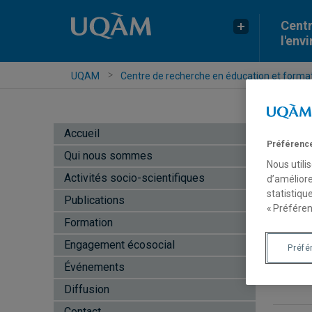
Centr
l'env
UQAM
Centre de recherche en éducation et formati
Accueil
Préférence
Qui nous sommes
Nous utili
Activités socio-scientifiques
d’améliore
statistiqu
L
Publications
« Préféren
i
Formation
l
Engagement écosocial
Préfé
P
Événements
Diffusion
Contact