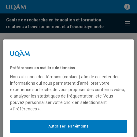
Centre de recherche en éducation et formation
relatives à l'environnement et à l'écocitoyenneté
Maïa Morel co-signe un
nouvel article sur
l’enseignement des arts
Préférences en matière de témoins
plastiques en plein air au
Nous utilisons des témoins (cookies) afin de collecter des
informations qui nous permettent d’améliorer votre
primaire
expérience sur le site, de vous proposer des contenus vidéo,
d’analyser les statistiques de fréquentation, etc. Vous
Dans un article récemment publié dans la revue
Éducation
pouvez personnaliser votre choix en sélectionnant
« Préférences ».
relative à l’environnement : Regards – Recherches –
Réflexions
(vol. 20, no 1), la membre du Centr’ERE
Maïa
Morel
, aux côtés de Kassandra L’Heureux, Jean-Philippe
Autoriser les témoins
Ayotte-Beaudet et Félix Berrigan, explore le potentiel
pédagogique des arts plastiques en contexte d’éducation