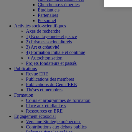
Chercheur.e.s émérites
Étudiant.e.s
Partenaires
Personnel
Activités socio-scientifiques
Axes de recherche
1) Écocitoyenneté et justice
2) Prismes socioculturels
3) Art et créativité
4) Formation initiale et continue
➜ Autochtonisation
Projets fondateurs et passés
Publications
Revue ERE
Publications des membres
Publications du Centr’ERE
Thèses et mémoires
Formation
Cours et programmes de formation
Place aux étudiant.e.s
Ressources en ERE
Engagement écosocial
Vers une Stratégie québécoise
Contributions aux débats publics