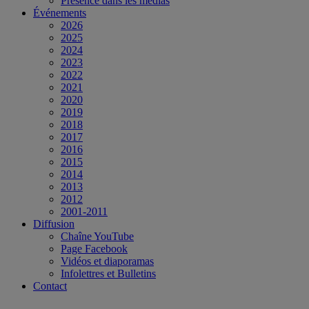
Présence dans les médias
Événements
2026
2025
2024
2023
2022
2021
2020
2019
2018
2017
2016
2015
2014
2013
2012
2001-2011
Diffusion
Chaîne YouTube
Page Facebook
Vidéos et diaporamas
Infolettres et Bulletins
Contact