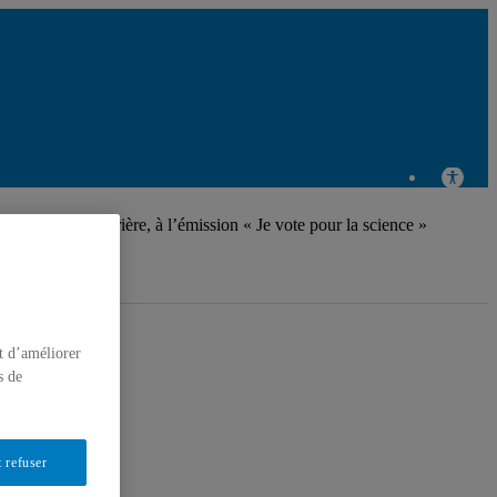
 et Laurence Brière, à l’émission « Je vote pour la science »
t d’améliorer
s de
 refuser