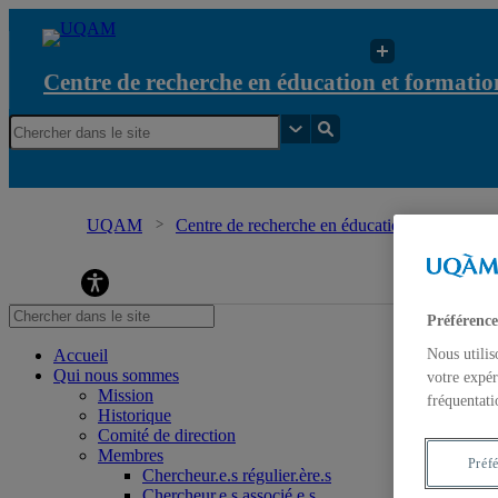
Centre de recherche en éducation et formation
UQAM
Centre de recherche en éducation et formation 
Centre de recherche en éducation et formation re
Préférence
Nous utilis
Accueil
Qui nous sommes
votre expér
Mission
fréquentati
Historique
Comité de direction
Membres
Préf
Chercheur.e.s régulier.ère.s
Chercheur.e.s associé.e.s