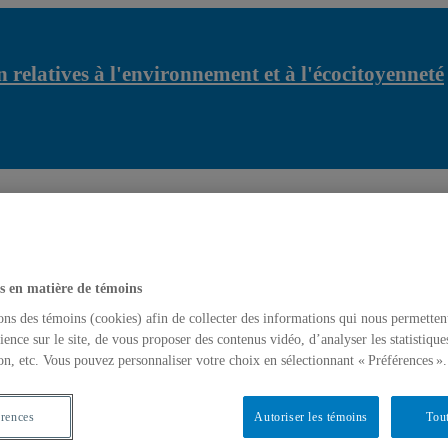
 relatives à l'environnement et à l'écocitoyenneté
relatives à l'environnement et à l'écocitoyenneté
Marie Saint-Arnaud
latives à l'environnement et à l'écocitoyenneté
s en matière de témoins
ons des témoins (cookies) afin de collecter des informations qui nous permetten
ience sur le site, de vous proposer des contenus vidéo, d’analyser les statistique
on, etc. Vous pouvez personnaliser votre choix en sélectionnant « Préférences ».
érences
Autoriser les témoins
Tout