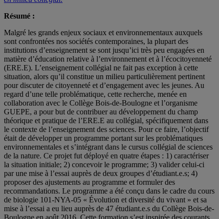
Résumé :
Malgré les grands enjeux sociaux et environnementaux auxquels
sont confrontées nos sociétés contemporaines, la plupart des
institutions d’enseignement se sont jusqu’ici très peu engagées en
matière d’éducation relative à l’environnement et à l’écocitoyenneté
(ERE.E). L’enseignement collégial ne fait pas exception à cette
situation, alors qu’il constitue un milieu particulièrement pertinent
pour discuter de citoyenneté et d’engagement avec les jeunes. Au
regard d’une telle problématique, cette recherche, menée en
collaboration avec le Collège Bois-de-Boulogne et l’organisme
GUEPE, a pour but de contribuer au développement du champ
théorique et pratique de l’ERE.E au collégial, spécifiquement dans
le contexte de l’enseignement des sciences. Pour ce faire, l’objectif
était de développer un programme portant sur les problématiques
environnementales et s’intégrant dans le cursus collégial de sciences
de la nature. Ce projet fut déployé en quatre étapes : 1) caractériser
la situation initiale; 2) concevoir le programme; 3) valider celui-ci
par une mise à l’essai auprès de deux groupes d’étudiant.e.s; 4)
proposer des ajustements au programme et formuler des
recommandations. Le programme a été conçu dans le cadre du cours
de biologie 101-NYA-05 « Évolution et diversité du vivant » et sa
mise à l’essai a eu lieu auprès de 47 étudiant.e.s du Collège Bois-de-
Boulogne en août 2016. Cette formation s’est inspirée des courants