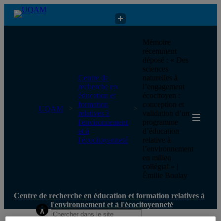
Centre de recherche en éducation et formation relatives à
Mémoire
l'environnement et à l'écocitoyenneté
récemment
déposé : « Des
sciences
Centre de
naturelles à
recherche en
l’engagement
éducation et
écocitoyen :
formation
conception et
UQAM
relatives à
validation d’un
l'environnement
programme
et à
d’éducation
l'écocitoyenneté
relative à
l’environnement
en milieu
collégial » |
Émilie Boulay
Centre de recherche en éducation et formation relatives à
l'environnement et à l'écocitoyenneté