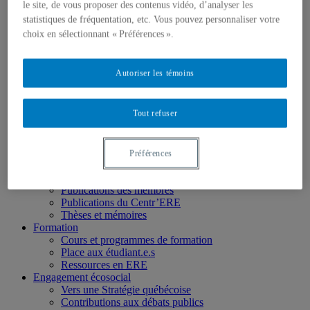
Chercheur.e.s associé.e.s
le site, de vous proposer des contenus vidéo, d’analyser les
Chercheur.e.s émérites
statistiques de fréquentation, etc. Vous pouvez personnaliser votre
Étudiant.e.s
choix en sélectionnant « Préférences ».
Partenaires
Personnel
Activités socio-scientifiques
Autoriser les témoins
Axes de recherche
1) Écocitoyenneté et justice
2) Prismes socioculturels
Tout refuser
3) Art et créativité
4) Formation initiale et continue
➜ Autochtonisation
Projets fondateurs et passés
Préférences
Publications
Revue ERE
Publications des membres
Publications du Centr’ERE
Thèses et mémoires
Formation
Cours et programmes de formation
Place aux étudiant.e.s
Ressources en ERE
Engagement écosocial
Vers une Stratégie québécoise
Contributions aux débats publics