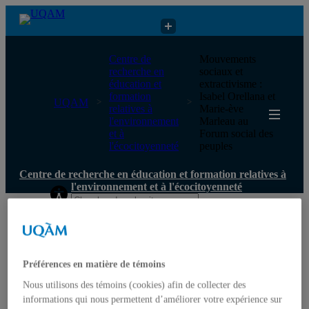
Centre de recherche en éducation et formation relatives à
Centre de
Mouvements
l'environnement et à l'écocitoyenneté
recherche en
sociaux et
éducation et
extractivisme :
formation
Isabel Orellana et
UQAM
relatives à
Marie-ève
l'environnement
Marleau au
et à
Forum social des
l'écocitoyenneté
peuples
Centre de recherche en éducation et formation relatives à
l'environnement et à l'écocitoyenneté
Accueil
Qui nous sommes
Mission
Historique
Préférences en matière de témoins
Comité de direction
Nous utilisons des témoins (cookies) afin de collecter des
Membres
Chercheur.e.s régulier.ère.s
informations qui nous permettent d’améliorer votre expérience sur