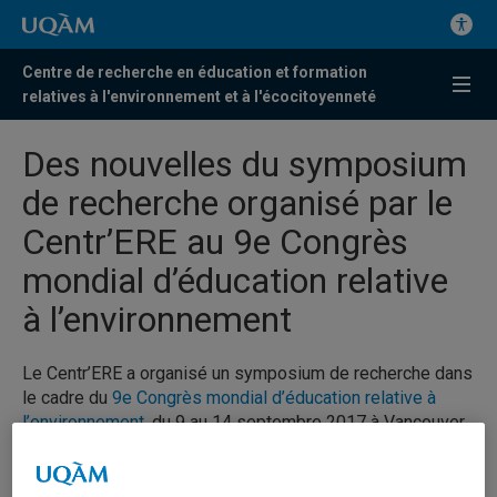
Centre de recherche en éducation et formation
relatives à l'environnement et à l'écocitoyenneté
Des nouvelles du symposium
de recherche organisé par le
Centr’ERE au 9e Congrès
mondial d’éducation relative
à l’environnement
Le Centr’ERE a organisé un symposium de recherche dans
le cadre du
9e Congrès mondial d’éducation relative à
l’environnement
, du 9 au 14 septembre 2017 à Vancouver,
intitulé
Repères contemporains pour une éducation
relative à l’écocitoyenneté.