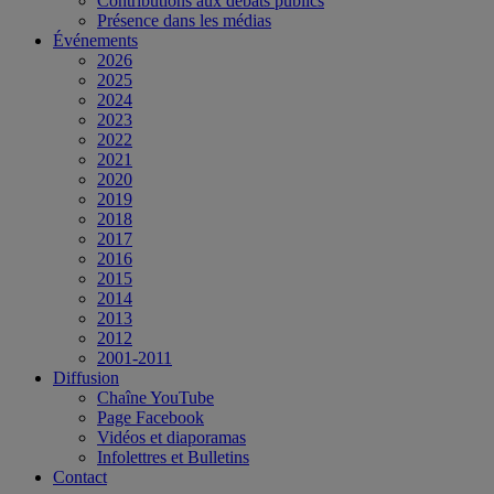
Contributions aux débats publics
Présence dans les médias
Événements
2026
2025
2024
2023
2022
2021
2020
2019
2018
2017
2016
2015
2014
2013
2012
2001-2011
Diffusion
Chaîne YouTube
Page Facebook
Vidéos et diaporamas
Infolettres et Bulletins
Contact