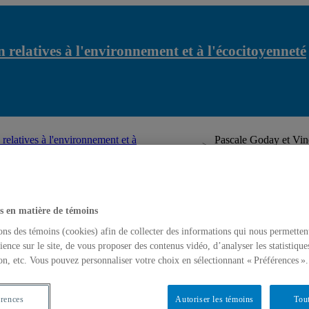
 relatives à l'environnement et à l'écocitoyenneté
relatives à l'environnement et à
Pascale Goday et Vin
Canada
latives à l'environnement et à l'écocitoyenneté
s en matière de témoins
ons des témoins (cookies) afin de collecter des informations qui nous permetten
ience sur le site, de vous proposer des contenus vidéo, d’analyser les statistique
on, etc. Vous pouvez personnaliser votre choix en sélectionnant « Préférences ».
érences
Autoriser les témoins
Tout