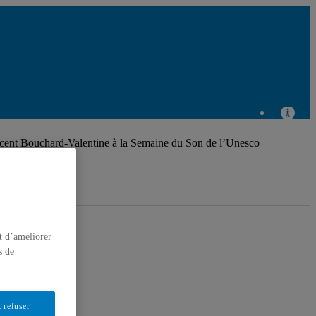
cent Bouchard-Valentine à la Semaine du Son de l’Unesco
t d’améliorer
s de
 refuser