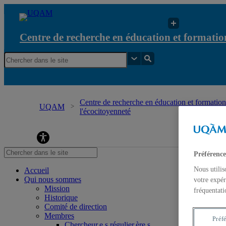
Centre de recherche en éducation et formation
Centre de recherche en éducation et formation 
UQAM
l'écocitoyenneté
Centre de recherche en éducation et formation re
Préférence
Nous utilis
Accueil
Qui nous sommes
votre expér
Mission
fréquentati
Historique
Comité de direction
Membres
Préf
Chercheur.e.s régulier.ère.s