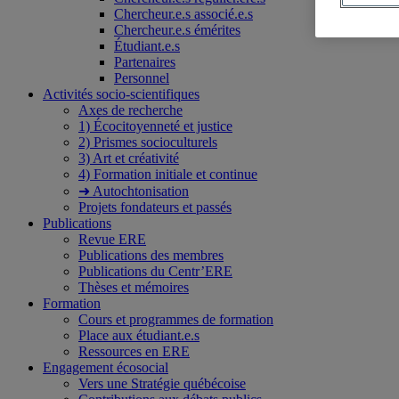
Chercheur.e.s associé.e.s
Chercheur.e.s émérites
Étudiant.e.s
Partenaires
Personnel
Activités socio-scientifiques
Axes de recherche
1) Écocitoyenneté et justice
2) Prismes socioculturels
3) Art et créativité
4) Formation initiale et continue
➜ Autochtonisation
Projets fondateurs et passés
Publications
Revue ERE
Publications des membres
Publications du Centr’ERE
Thèses et mémoires
Formation
Cours et programmes de formation
Place aux étudiant.e.s
Ressources en ERE
Engagement écosocial
Vers une Stratégie québécoise