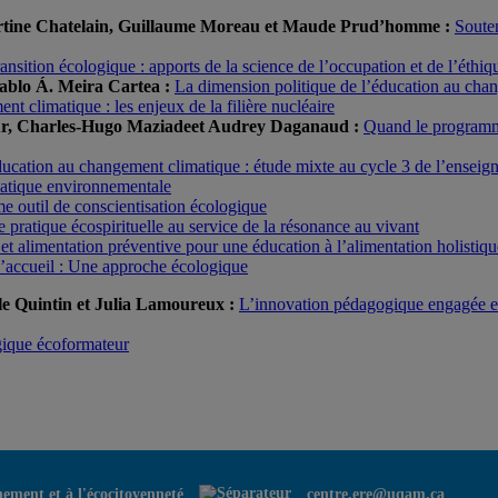
artine Chatelain, Guillaume Moreau et Maude Prud’homme :
Souten
ransition écologique : apports de la science de l’occupation et de l’éthi
ablo Á. Meira Cartea :
La dimension politique de l’éducation au c
t climatique : les enjeux de la filière nucléaire
our, Charles-Hugo Maziadeet Audrey Daganaud :
Quand le programm
ducation au changement climatique : étude mixte au cycle 3 de l’enseig
matique environnementale
 outil de conscientisation écologique
e pratique écospirituelle au service de la résonance au vivant
et alimentation préventive pour une éducation à l’alimentation holistiqu
 d’accueil : Une approche écologique
e Quintin et Julia Lamoureux :
L’innovation pédagogique engagée en
gique écoformateur
nement et à l'écocitoyenneté
centre.ere@uqam.ca