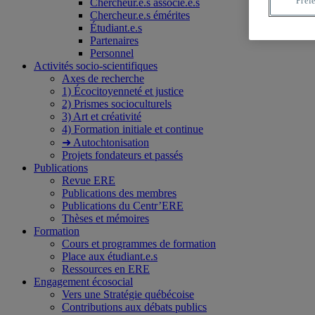
Préf
Chercheur.e.s associé.e.s
Chercheur.e.s émérites
Étudiant.e.s
Partenaires
Personnel
Activités socio-scientifiques
Axes de recherche
1) Écocitoyenneté et justice
2) Prismes socioculturels
3) Art et créativité
4) Formation initiale et continue
➜ Autochtonisation
Projets fondateurs et passés
Publications
Revue ERE
Publications des membres
Publications du Centr’ERE
Thèses et mémoires
Formation
Cours et programmes de formation
Place aux étudiant.e.s
Ressources en ERE
Engagement écosocial
Vers une Stratégie québécoise
Contributions aux débats publics