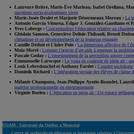
Laurence Brière, Marie-Ève Marleau, Isabel Orellana, M
questions socio-écologiques vives
Marie-Josée Drolet et Marjorie Désormeaux Moreau :
La t
Antonio García-Vinuesa, Edgar J. González-Gaudiano et P
Yves Laberge :
Conceptualiser l’éducation relative au changemen
Ghislain Samson, Geneviève Delisle-Thibault, Benoit Duf
climatique et au développement de la jeunesse engagée
Camille Déduit et Claire Polo :
La dimension affective de l’é
Maia Morel :
Lorsque l’œuvre d’art aide à repenser la problé
Pascale Goday :
L’enseignement de la perception sonore comme
Emmanuelle Larocque :
Le yoga en contexte de plein air : un
Louis Lebredonchel et Anthony Fardet :
Coupler sociologie 
Dominik Richard :
L’intégration sociale des élèves de classe
Mélanie Champoux, Jean-Philippe Ayotte-Beaudet, Laurell
maitrise professionnelle en environnement
Virginie Boelen :
L’éducation en plein air : Un espace pédago
UQAM -
Université du Québec à Montréal
Centre de recherche en éducation et formation relatives à l'environ