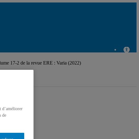
Centre de
recherche en
lume 17-2 de la revue ERE : Varia (2022)
éducation et
formation relatives à
t d’améliorer
s de