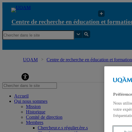
Centre de recherche en éducation et formation
UQAM
Centre de recherche en éducation et formation 
l'environnement et à l'écocitoyenneté
Préférence
Accueil
Qui nous sommes
Nous utilis
Mission
votre expér
Historique
fréquentati
Comité de direction
Membres
Chercheur.e.s régulier.ère.s