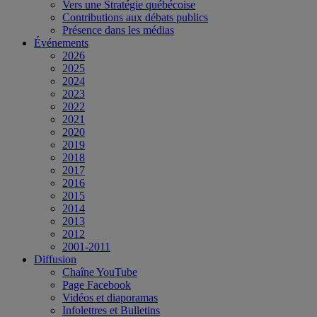
Vers une Stratégie québécoise
Contributions aux débats publics
Présence dans les médias
Événements
2026
2025
2024
2023
2022
2021
2020
2019
2018
2017
2016
2015
2014
2013
2012
2001-2011
Diffusion
Chaîne YouTube
Page Facebook
Vidéos et diaporamas
Infolettres et Bulletins