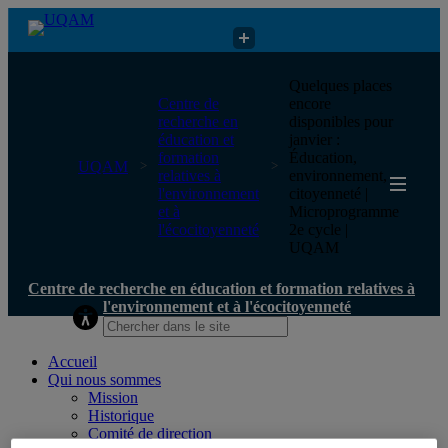
Centre de recherche en éducation et formation relatives à
Quelques places
l'environnement et à l'écocitoyenneté
Centre de
encore
recherche en
disponibles pour
éducation et
janvier :
formation
Éducation,
UQAM
relatives à
environnement,
l'environnement
citoyenneté |
et à
Microprogramme
l'écocitoyenneté
2e cycle |
UQAM
Centre de recherche en éducation et formation relatives à
l'environnement et à l'écocitoyenneté
Accueil
Qui nous sommes
Mission
Historique
Comité de direction