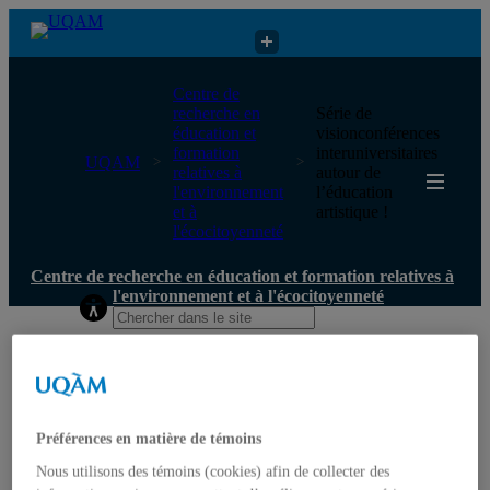
Centre de recherche en éducation et formation relatives à
Centre de
l'environnement et à l'écocitoyenneté
recherche en
Série de
éducation et
visionconférences
formation
interuniversitaires
UQAM
relatives à
autour de
l'environnement
l’éducation
et à
artistique !
l'écocitoyenneté
Centre de recherche en éducation et formation relatives à
l'environnement et à l'écocitoyenneté
Accueil
Qui nous sommes
Mission
Historique
Comité de direction
Préférences en matière de témoins
Membres
Nous utilisons des témoins (cookies) afin de collecter des
Chercheur.e.s régulier.ère.s