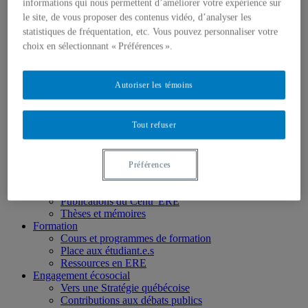
Chercheur.e.s associé.e.s
informations qui nous permettent d’améliorer votre expérience sur
Chercheur.e.s émérites
le site, de vous proposer des contenus vidéo, d’analyser les
Étudiant.e.s
statistiques de fréquentation, etc. Vous pouvez personnaliser votre
Partenaires
choix en sélectionnant « Préférences ».
Personnel
Activités socio-scientifiques
Axes de recherche
Autoriser les témoins
1) Écocitoyenneté et justice
2) Prismes socioculturels
3) Art et créativité
Tout refuser
4) Formation initiale et continue
➜ Autochtonisation
Projets fondateurs et passés
Publications
Préférences
Revue ERE
Publications des membres
Publications du Centr’ERE
Thèses et mémoires
Formation
Cours et programmes de formation
Place aux étudiant.e.s
Ressources en ERE
Engagement écosocial
Vers une Stratégie québécoise
Contributions aux débats publics