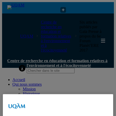
Centre de recherche en éducation et formation relatives à
Centre de
Six articles
l'environnement et à l'écocitoyenneté
recherche en
publiés par
éducation et
Gaïa Presse à
UQAM
formation relatives
propos du 6e
à l'environnement
Forum
et à
Planèt’ERE
l'écocitoyenneté
2017
Centre de recherche en éducation et formation relatives à
l'environnement et à l'écocitoyenneté
Accueil
Qui nous sommes
Mission
Historique
Comité de direction
Membres
Chercheur.e.s régulier.ère.s
Chercheur.e.s associé.e.s