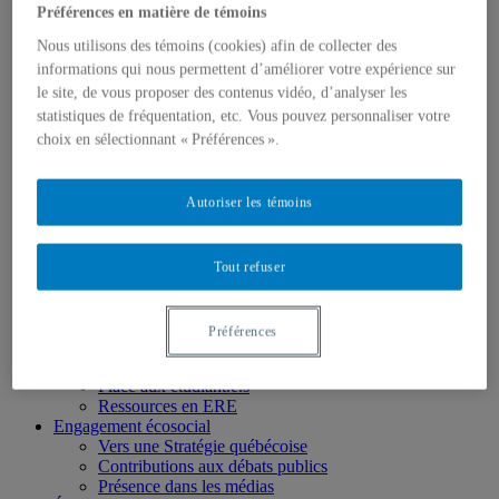
Chercheur.e.s émérites
Préférences en matière de témoins
Étudiant.e.s
Partenaires
Nous utilisons des témoins (cookies) afin de collecter des
Personnel
informations qui nous permettent d’améliorer votre expérience sur
Activités socio-scientifiques
le site, de vous proposer des contenus vidéo, d’analyser les
Axes de recherche
statistiques de fréquentation, etc. Vous pouvez personnaliser votre
1) Écocitoyenneté et justice
choix en sélectionnant « Préférences ».
2) Prismes socioculturels
3) Art et créativité
4) Formation initiale et continue
Autoriser les témoins
➜ Autochtonisation
Projets fondateurs et passés
Publications
Revue ERE
Tout refuser
Publications des membres
Publications du Centr’ERE
Thèses et mémoires
Préférences
Formation
Cours et programmes de formation
Place aux étudiant.e.s
Ressources en ERE
Engagement écosocial
Vers une Stratégie québécoise
Contributions aux débats publics
Présence dans les médias