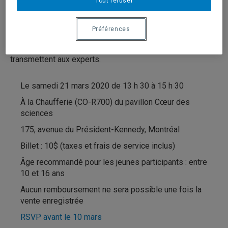
Tout refuser
phénomènes météorologiques et hydrogéologiques.
Préférences
Vous pouvez dès maintenant préparer vos questions et
les faire parvenir aux
organisateur.rice.s
afin qu’ielles les
transmettent aux experts.
Le samedi 21 mars 2020 de 13 h 30 à 15 h 30
À la Chaufferie (CO-R700) du pavillon Cœur des
sciences
175, avenue du Président-Kennedy, Montréal
Billet : 10$ (taxes et frais de service inclus)
Âge recommandé pour les jeunes participants : entre
10 et 16 ans
Aucun remboursement ne sera possible une fois la
vente enregistrée
RSVP avant le 10 mars