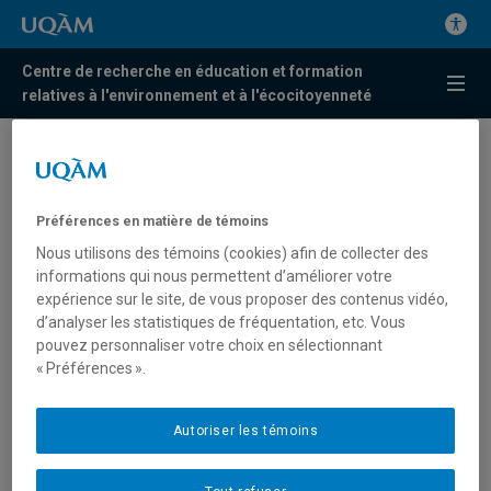
Centre de recherche en éducation et formation
relatives à l'environnement et à l'écocitoyenneté
Tom Berryman, chercheur
membre du Centr’ERE,
Préférences en matière de témoins
prendra part à l’événement
Nous utilisons des témoins (cookies) afin de collecter des
«Parlons changements
informations qui nous permettent d’améliorer votre
expérience sur le site, de vous proposer des contenus vidéo,
climatiques avec la relève»
d’analyser les statistiques de fréquentation, etc. Vous
pouvez personnaliser votre choix en sélectionnant
Tom Berryman, chercheur membre du Centr’ERE,
« Préférences ».
participera en tant qu’expert aux ateliers organisés par le
Conseil de diplômés de la Faculté des sciences portant
Autoriser les témoins
sur les bouleversements climatiques auxquels nous
faisons face chaque jour. Ces ateliers permettront aux
jeunes participants de mieux comprendre les