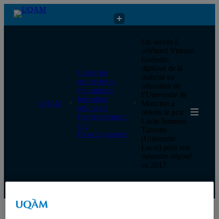
Centre de recherche en éducation et formation relatives à
Un succès à
l'environnement et à l'écocitoyenneté
célébrer! Vincent
Guérette,
diplômé de la
Centre de
maîtrise en
recherche en
éducation de
éducation et
l’Université de
formation
UQAM
Moncton a
relatives à
obtenu le prix
l'environnement
Lucie-Samson-
et à
Turcotte
l'écocitoyenneté
(Université
Laval) pour son
mémoire déposé
en 2017
Centre de recherche en éducation et formation relatives à
l'environnement et à l'écocitoyenneté