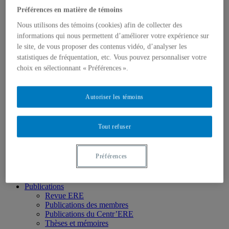
Accueil
Préférences en matière de témoins
Qui nous sommes
Mission
Nous utilisons des témoins (cookies) afin de collecter des
Historique
informations qui nous permettent d’améliorer votre expérience sur
Comité de direction
le site, de vous proposer des contenus vidéo, d’analyser les
Membres
Chercheur.e.s régulier.ère.s
statistiques de fréquentation, etc. Vous pouvez personnaliser votre
Chercheur.e.s associé.e.s
choix en sélectionnant « Préférences ».
Chercheur.e.s émérites
Étudiant.e.s
Partenaires
Autoriser les témoins
Personnel
Activités socio-scientifiques
Axes de recherche
Tout refuser
1) Écocitoyenneté et justice
2) Prismes socioculturels
3) Art et créativité
Préférences
4) Formation initiale et continue
➜ Autochtonisation
Projets fondateurs et passés
Publications
Revue ERE
Publications des membres
Publications du Centr’ERE
Thèses et mémoires