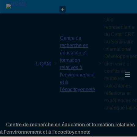
Centre de recherche en éducation et formation relatives à
Une
l'environnement et à l'écocitoyenneté
representante
du Centr’ERE
Centre de
au Séminaire
recherche en
International
éducation et
Développemen
formation
UQAM
bien vivre et
relatives à
conflits en
l'environnement
territoires
et à
autochtones:
l'écocitoyenneté
réflexions et
expériences e
amérique latin
Centre de recherche en éducation et formation relatives
à l'environnement et à l'écocitoyenneté