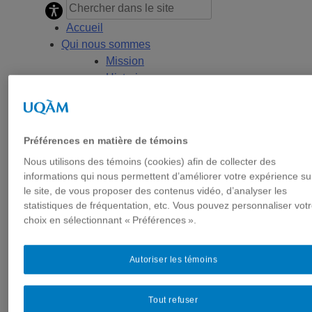
Accueil
Qui nous sommes
Mission
Historique
Comité de direction
Membres
Chercheur.e.s régulier.ère.s
Préférences en matière de témoins
Chercheur.e.s associé.e.s
Chercheur.e.s émérites
Nous utilisons des témoins (cookies) afin de collecter des
informations qui nous permettent d’améliorer votre expérience su
Étudiant.e.s
le site, de vous proposer des contenus vidéo, d’analyser les
Partenaires
statistiques de fréquentation, etc. Vous pouvez personnaliser vot
Personnel
choix en sélectionnant « Préférences ».
Activités socio-scientifiques
Axes de recherche
Autoriser les témoins
1) Écocitoyenneté et justice
2) Prismes socioculturels
3) Art et créativité
Tout refuser
4) Formation initiale et continue