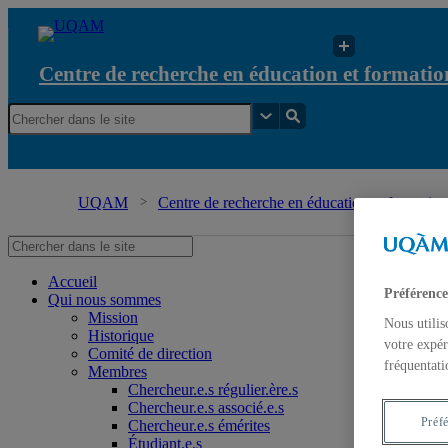
Centre de recherche en éducation et formation
UQAM
Centre de recherche en éducation et formation 
Accueil
Préférence
Qui nous sommes
Mission
Nous utilis
Historique
votre expér
Comité de direction
fréquentati
Membres
Chercheur.e.s régulier.ère.s
Chercheur.e.s associé.e.s
Préf
Chercheur.e.s émérites
Étudiant.e.s