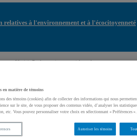
 relatives à l'environnement et à l'écocitoyenneté
Centr
r...
Virginie Boelen co-signe un article sur les app...
s en matière de témoins
ons des témoins (cookies) afin de collecter des informations qui nous permetten
ience sur le site, de vous proposer des contenus vidéo, d’analyser les statistique
on, etc. Vous pouvez personnaliser votre choix en sélectionnant « Préférences ».
érences
Autoriser les témoins
Tout