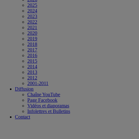
2025
2024
2023
2022
2021
2020
2019
2018
2017
2016
2015
2014
2013
2012
2001-2011
Diffusion
Chaîne YouTube
Page Facebook
Vidéos et diaporamas
Infolettres et Bulletins
Contact