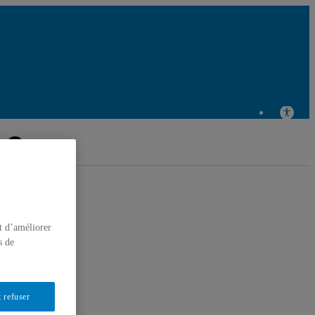
e de recherche en éducation et formation relatives à
l'environnement et à l'écocitoyenneté
t d’améliorer
s de
 refuser