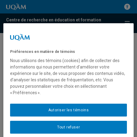
Centre de recherche en éducation et formation
relatives à l'environnement et à l'écocitoyenneté
Yves Laberge signe un court
Préférences en matière de témoins
texte sur le confinement et la
Nous utilisons des témoins (cookies) afin de collecter des
distanciation sociale
informations qui nous permettent d’améliorer votre
expérience sur le site, de vous proposer des contenus vidéo,
d’analyser les statistiques de fréquentation, etc. Vous
Yves Laberge, chercheur au Centr’ERE, réfléchit à notre
pouvez personnaliser votre choix en sélectionnant
rapport à l’autorité dans le contexte de crise actuel, dans
« Préférences ».
un article intitulé «Confinement : Obéir ou désobéir aux
règles et demandes des autorités?» Ce dernier est publié
en ligne dans le magazine
Affaires universitaires
.
Autoriser les témoins
« Il faut une crise sans précédent comme celle que nous
Tout refuser
traversons pour bien saisir la nécessité de respecter les