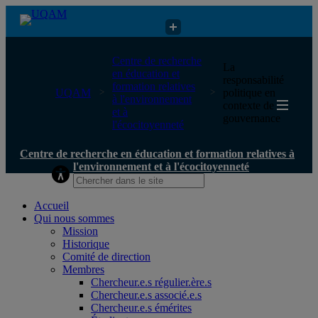
Centre de recherche en éducation et formation relatives à
Centre de recherche
La
l'environnement et à l'écocitoyenneté
en éducation et
responsabilité
formation relatives
UQAM
politique en
à l'environnement
contexte de
et à
gouvernance
l'écocitoyenneté
Centre de recherche en éducation et formation relatives à
l'environnement et à l'écocitoyenneté
Accueil
Qui nous sommes
Mission
Historique
Comité de direction
Membres
Chercheur.e.s régulier.ère.s
Chercheur.e.s associé.e.s
Chercheur.e.s émérites