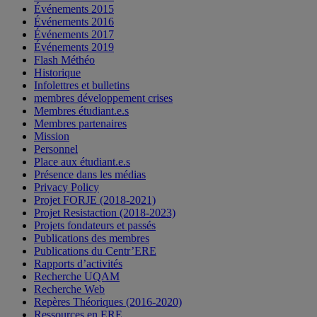
Événements 2015
Événements 2016
Événements 2017
Événements 2019
Flash Méthéo
Historique
Infolettres et bulletins
membres développement crises
Membres étudiant.e.s
Membres partenaires
Mission
Personnel
Place aux étudiant.e.s
Présence dans les médias
Privacy Policy
Projet FORJE (2018-2021)
Projet Resistaction (2018-2023)
Projets fondateurs et passés
Publications des membres
Publications du Centr’ERE
Rapports d’activités
Recherche UQAM
Recherche Web
Repères Théoriques (2016-2020)
Ressources en ERE