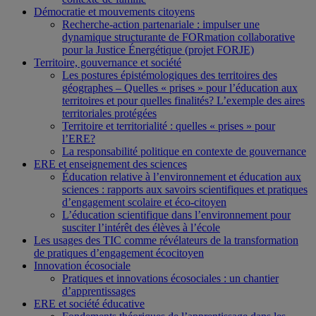
Démocratie et mouvements citoyens
Recherche-action partenariale : impulser une
dynamique structurante de FORmation collaborative
pour la Justice Énergétique (projet FORJE)
Territoire, gouvernance et société
Les postures épistémologiques des territoires des
géographes – Quelles « prises » pour l’éducation aux
territoires et pour quelles finalités? L’exemple des aires
territoriales protégées
Territoire et territorialité : quelles « prises » pour
l’ERE?
La responsabilité politique en contexte de gouvernance
ERE et enseignement des sciences
Éducation relative à l’environnement et éducation aux
sciences : rapports aux savoirs scientifiques et pratiques
d’engagement scolaire et éco-citoyen
L’éducation scientifique dans l’environnement pour
susciter l’intérêt des élèves à l’école
Les usages des TIC comme révélateurs de la transformation
de pratiques d’engagement écocitoyen
Innovation écosociale
Pratiques et innovations écosociales : un chantier
d’apprentissages
ERE et société éducative