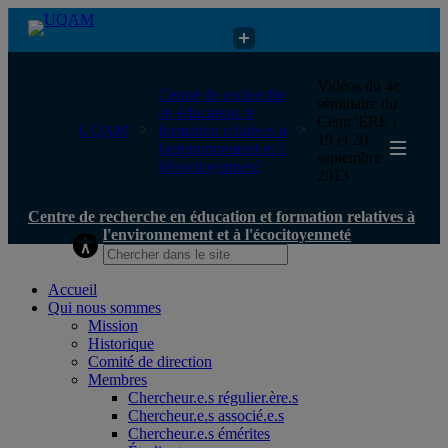
Centre de recherche en éducation et formation relatives à
Vidéos du 4e
Centre de recherche
l'environnement et à l'écocitoyenneté
séminaire du
en éducation et
Centr’ERE |
UQAM
formation relatives à
19 et 20
l'environnement et à
septembre
l'écocitoyenneté
2013
Centre de recherche en éducation et formation relatives à
l'environnement et à l'écocitoyenneté
Accueil
Qui nous sommes
Mission
Historique
Comité de direction
Membres
Chercheur.e.s régulier.ère.s
Chercheur.e.s associé.e.s
Chercheur.e.s émérites