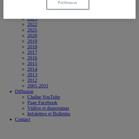
2026
Préférences
2025
2024
2023
2022
2021
2020
2019
2018
2017
2016
2015
2014
2013
2012
2001-2011
Diffusion
Chaîne YouTube
Page Facebook
Vidéos et diaporamas
Infolettres et Bulletins
Contact