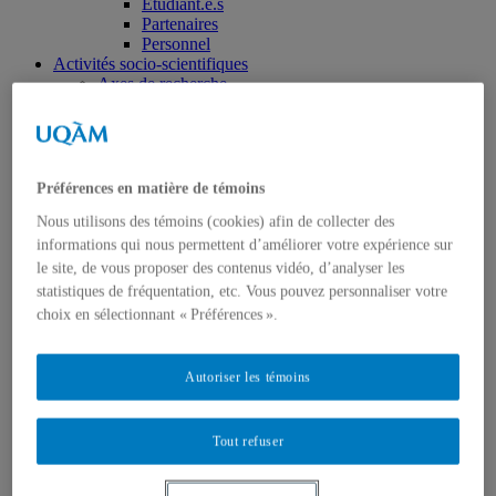
Étudiant.e.s
Partenaires
Personnel
Activités socio-scientifiques
Axes de recherche
1) Écocitoyenneté et justice
2) Prismes socioculturels
3) Art et créativité
4) Formation initiale et continue
➜ Autochtonisation
Préférences en matière de témoins
Projets fondateurs et passés
Nous utilisons des témoins (cookies) afin de collecter des
Publications
Revue ERE
informations qui nous permettent d’améliorer votre expérience sur
Publications des membres
le site, de vous proposer des contenus vidéo, d’analyser les
Publications du Centr’ERE
statistiques de fréquentation, etc. Vous pouvez personnaliser votre
Thèses et mémoires
choix en sélectionnant « Préférences ».
Formation
Cours et programmes de formation
Place aux étudiant.e.s
Autoriser les témoins
Ressources en ERE
Engagement écosocial
Vers une Stratégie québécoise
Tout refuser
Contributions aux débats publics
Présence dans les médias
Événements