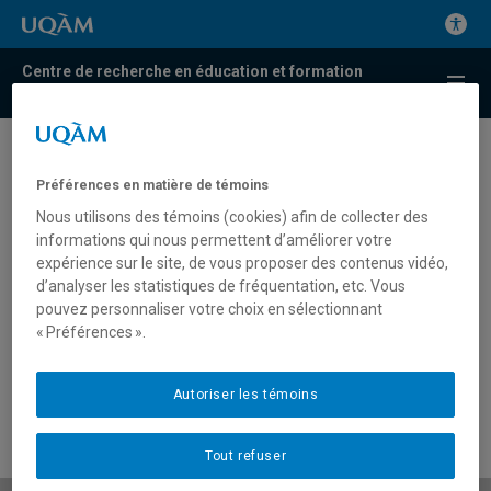
Centre de recherche en éducation et formation
relatives à l'environnement et à l'écocitoyenneté
25 mars 2014 – Le
Préférences en matière de témoins
Centr’ERE accueille trois
Nous utilisons des témoins (cookies) afin de collecter des
nouveaux chercheurs
informations qui nous permettent d’améliorer votre
expérience sur le site, de vous proposer des contenus vidéo,
associés
d’analyser les statistiques de fréquentation, etc. Vous
pouvez personnaliser votre choix en sélectionnant
25 mars 2014 – Le Centr’ERE accueille trois nouveaux
« Préférences ».
chercheurs associés
Autoriser les témoins
Tout refuser