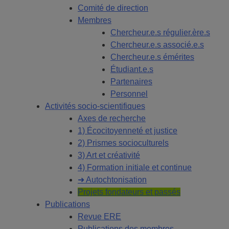
Comité de direction
Membres
Chercheur.e.s régulier.ère.s
Chercheur.e.s associé.e.s
Chercheur.e.s émérites
Étudiant.e.s
Partenaires
Personnel
Activités socio-scientifiques
Axes de recherche
1) Écocitoyenneté et justice
2) Prismes socioculturels
3) Art et créativité
4) Formation initiale et continue
➜ Autochtonisation
Projets fondateurs et passés
Publications
Revue ERE
Publications des membres