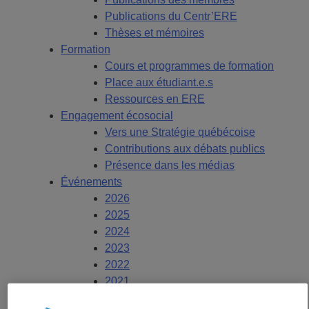
Publications du Centr’ERE
Thèses et mémoires
Formation
Cours et programmes de formation
Place aux étudiant.e.s
Ressources en ERE
Engagement écosocial
Vers une Stratégie québécoise
Contributions aux débats publics
Présence dans les médias
Événements
2026
2025
2024
2023
2022
2021
2020