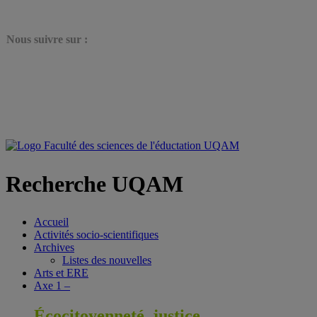
N
ous suivre sur :
Recherche UQAM
Accueil
Activités socio-scientifiques
Archives
Listes des nouvelles
Arts et ERE
Axe 1 –
Écocitoyenneté, justice