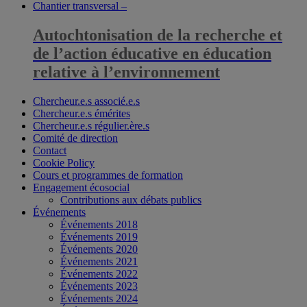
Chantier transversal –
Autochtonisation de la recherche et
de l’action éducative en éducation
relative à l’environnement
Chercheur.e.s associé.e.s
Chercheur.e.s émérites
Chercheur.e.s régulier.ère.s
Comité de direction
Contact
Cookie Policy
Cours et programmes de formation
Engagement écosocial
Contributions aux débats publics
Événements
Événements 2018
Événements 2019
Événements 2020
Événements 2021
Événements 2022
Événements 2023
Événements 2024