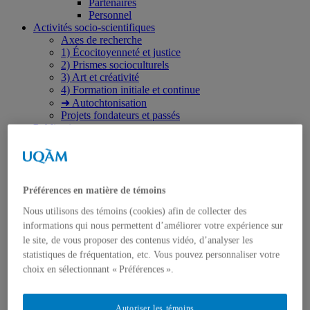
Partenaires
Personnel
Activités socio-scientifiques
Axes de recherche
1) Écocitoyenneté et justice
2) Prismes socioculturels
3) Art et créativité
4) Formation initiale et continue
➜ Autochtonisation
Projets fondateurs et passés
Publications
Revue ERE
Publications des membres
Publications du Centr’ERE
Thèses et mémoires
Formation
Préférences en matière de témoins
Cours et programmes de formation
Nous utilisons des témoins (cookies) afin de collecter des
Place aux étudiant.e.s
informations qui nous permettent d’améliorer votre expérience sur
Ressources en ERE
Engagement écosocial
le site, de vous proposer des contenus vidéo, d’analyser les
Vers une Stratégie québécoise
statistiques de fréquentation, etc. Vous pouvez personnaliser votre
Contributions aux débats publics
choix en sélectionnant « Préférences ».
Présence dans les médias
Événements
2026
Autoriser les témoins