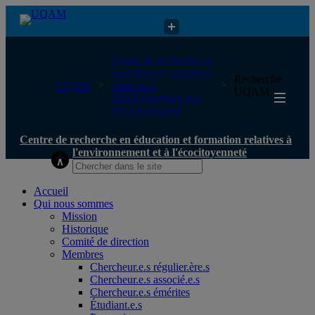
Centre de recherche en éducation et formation relatives à
Centre de recherche en
l'environnement et à l'écocitoyenneté
éducation et formation
Recherche
UQAM
relatives à
UQAM
l'environnement et à
l'écocitoyenneté
Centre de recherche en éducation et formation relatives à
l'environnement et à l'écocitoyenneté
Accueil
Qui nous sommes
Mission
Historique
Comité de direction
Membres
Chercheur.e.s régulier.ère.s
Chercheur.e.s associé.e.s
Chercheur.e.s émérites
Étudiant.e.s