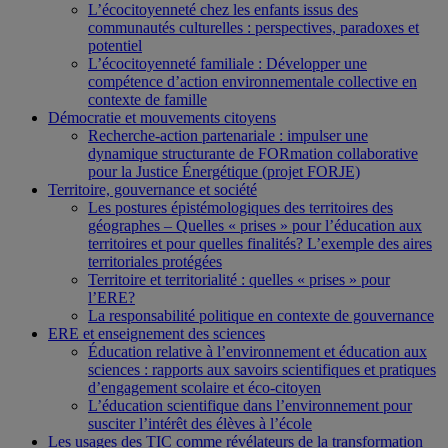
L’écocitoyenneté chez les enfants issus des
communautés culturelles : perspectives, paradoxes et
potentiel
L’écocitoyenneté familiale : Développer une
compétence d’action environnementale collective en
contexte de famille
Démocratie et mouvements citoyens
Recherche-action partenariale : impulser une
dynamique structurante de FORmation collaborative
pour la Justice Énergétique (projet FORJE)
Territoire, gouvernance et société
Les postures épistémologiques des territoires des
géographes – Quelles « prises » pour l’éducation aux
territoires et pour quelles finalités? L’exemple des aires
territoriales protégées
Territoire et territorialité : quelles « prises » pour
l’ERE?
La responsabilité politique en contexte de gouvernance
ERE et enseignement des sciences
Éducation relative à l’environnement et éducation aux
sciences : rapports aux savoirs scientifiques et pratiques
d’engagement scolaire et éco-citoyen
L’éducation scientifique dans l’environnement pour
susciter l’intérêt des élèves à l’école
Les usages des TIC comme révélateurs de la transformation