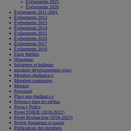
Événements 2025
Événements 2026
Événements 2011-2001
Événements 2012
Événements 2013
Événements 2014
Événements 2015
Événements 2016
Événements 2017
Événements 2019
Flash Méthéo
Historique
Infolettres et bulletins
membres développement crises
Membres étudiant.e.s
Membres partenaires
Mission
Personnel
Place aux étudiant.e.s
Présence dans les médias
Privacy Policy
Projet FORJE (2018-2021)
Projet Resistaction (2018-2023)
Projets fondateurs et passés
Publications des membres