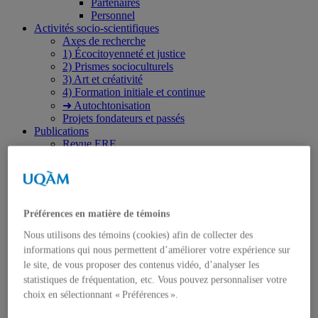
Partenaires
Personnel
Activités socio-scientifiques
Axes de recherche
1) Écocitoyenneté et justice
2) Prismes socioculturels
3) Art et créativité
4) Formation initiale et continue
➜ Autochtonisation
Projets fondateurs et passés
Publications
Revue ERE
Publications des membres
Publications du Centr’ERE
Thèses et mémoires
Formation
Cours et programmes de formation
Préférences en matière de témoins
Place aux étudiant.e.s
Ressources en ERE
Nous utilisons des témoins (cookies) afin de collecter des
Engagement écosocial
informations qui nous permettent d’améliorer votre expérience sur
Vers une Stratégie québécoise
le site, de vous proposer des contenus vidéo, d’analyser les
Contributions aux débats publics
statistiques de fréquentation, etc. Vous pouvez personnaliser votre
Présence dans les médias
choix en sélectionnant « Préférences ».
Événements
2026