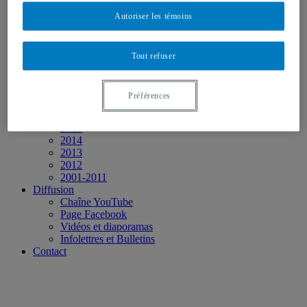
2025
2024
Autoriser les témoins
2023
2022
2021
Tout refuser
2020
2019
2018
Préférences
2017
2016
2015
2014
2013
2012
2001-2011
Diffusion
Chaîne YouTube
Page Facebook
Vidéos et diaporamas
Infolettres et Bulletins
Contact