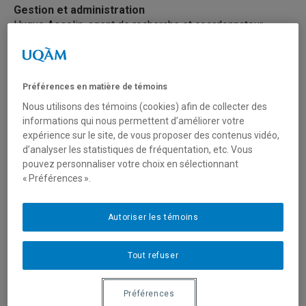
Gestion et administration
Hugue Asselin, agent de recherche et coordonnateur
514 987-6749
asselin.hugue@uqam.ca
Préférences en matière de témoins
Communications
Léa Delambre, responsable des communications
Nous utilisons des témoins (cookies) afin de collecter des
514 987-6749
informations qui nous permettent d’améliorer votre
ere@uqam.ca
expérience sur le site, de vous proposer des contenus vidéo,
d’analyser les statistiques de fréquentation, etc. Vous
pouvez personnaliser votre choix en sélectionnant
Programme court de 2e cycle en éducation relative à
« Préférences ».
l’environnement
programme.ere@uqam.ca
www.ere.uqam.ca
Autoriser les témoins
Espace Ressources du Centr’ERE
Tout refuser
Téléphone: 514 987-6749
centre.ere@uqam.ca
Préférences