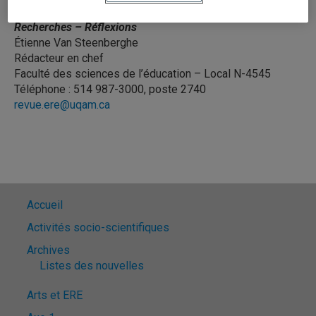
Revue
Éducation relative à l’environnement : Regards –
Recherches – Réflexions
Étienne Van Steenberghe
Rédacteur en chef
Faculté des sciences de l’éducation – Local N-4545
Téléphone : 514 987-3000, poste 2740
revue.ere@uqam.ca
Accueil
Activités socio-scientifiques
Archives
Listes des nouvelles
Arts et ERE