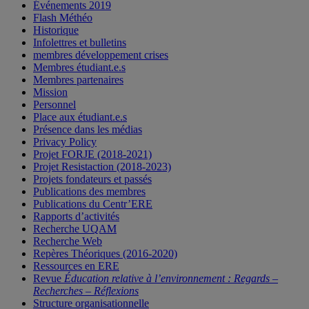
Événements 2019
Flash Méthéo
Historique
Infolettres et bulletins
membres développement crises
Membres étudiant.e.s
Membres partenaires
Mission
Personnel
Place aux étudiant.e.s
Présence dans les médias
Privacy Policy
Projet FORJE (2018-2021)
Projet Resistaction (2018-2023)
Projets fondateurs et passés
Publications des membres
Publications du Centr’ERE
Rapports d’activités
Recherche UQAM
Recherche Web
Repères Théoriques (2016-2020)
Ressources en ERE
Revue
Éducation relative à l’environnement : Regards –
Recherches – Réflexions
Structure organisationnelle