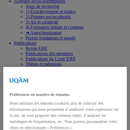
Activités socio-scientifiques
Axes de recherche
1) Écocitoyenneté et justice
2) Prismes socioculturels
3) Art et créativité
4) Formation initiale et continue
➜ Autochtonisation
Projets fondateurs et passés
Publications
Revue ERE
Publications des membres
Publications du Centr’ERE
Thèses et mémoires
Formation
Cours et programmes de formation
Place aux étudiant.e.s
Ressources en ERE
Engagement écosocial
Préférences en matière de témoins
Vers une Stratégie québécoise
Contributions aux débats publics
Nous utilisons des témoins (cookies) afin de collecter des
Présence dans les médias
informations qui nous permettent d’améliorer votre expérience sur
Événements
le site, de vous proposer des contenus vidéo, d’analyser les
2026
2025
statistiques de fréquentation, etc. Vous pouvez personnaliser votre
2024
choix en sélectionnant « Préférences ».