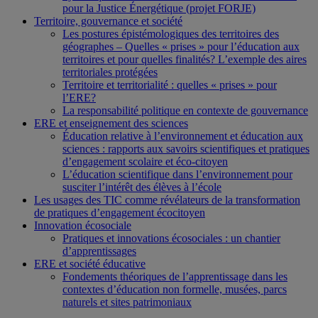
pour la Justice Énergétique (projet FORJE)
Territoire, gouvernance et société
Les postures épistémologiques des territoires des
géographes – Quelles « prises » pour l’éducation aux
territoires et pour quelles finalités? L’exemple des aires
territoriales protégées
Territoire et territorialité : quelles « prises » pour
l’ERE?
La responsabilité politique en contexte de gouvernance
ERE et enseignement des sciences
Éducation relative à l’environnement et éducation aux
sciences : rapports aux savoirs scientifiques et pratiques
d’engagement scolaire et éco-citoyen
L’éducation scientifique dans l’environnement pour
susciter l’intérêt des élèves à l’école
Les usages des TIC comme révélateurs de la transformation
de pratiques d’engagement écocitoyen
Innovation écosociale
Pratiques et innovations écosociales : un chantier
d’apprentissages
ERE et société éducative
Fondements théoriques de l’apprentissage dans les
contextes d’éducation non formelle, musées, parcs
naturels et sites patrimoniaux