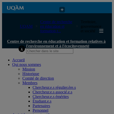
Centre de recherche en éducation et formation relatives à
Centre de recherche
Territoire,
l'environnement et à l'écocitoyenneté
UQAM
en éducation et
gouvernance
formation r...
et société
Centre de recherche en éducation et formation relatives à
l'environnement et à l'écocitoyenneté
Accueil
Qui nous sommes
Mission
Historique
Comité de direction
Membres
Chercheur.e.s régulier.ère.s
Chercheur.e.s associé.e.s
Chercheur.e.s émérites
Étudiant.e.s
Partenaires
Personnel