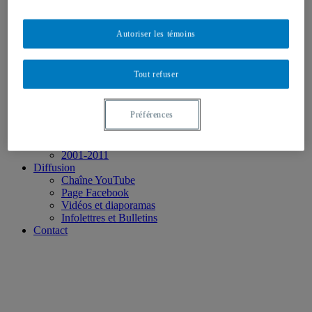
2023
2022
2021
Autoriser les témoins
2020
2019
2018
Tout refuser
2017
2016
2015
Préférences
2014
2013
2012
2001-2011
Diffusion
Chaîne YouTube
Page Facebook
Vidéos et diaporamas
Infolettres et Bulletins
Contact