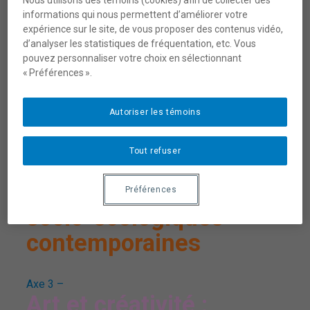
Axe 1 –
informations qui nous permettent d’améliorer votre
Écocitoyenneté, justice
expérience sur le site, de vous proposer des contenus vidéo,
d’analyser les statistiques de fréquentation, etc. Vous
environnementale et
pouvez personnaliser votre choix en sélectionnant
mobilisation citoyenne
« Préférences ».
Autoriser les témoins
Axe 2 –
Dimensions
Tout refuser
psychosociales et
culturelles des réalités
Préférences
socio-écologiques
contemporaines
Axe 3 –
Art et créativité :