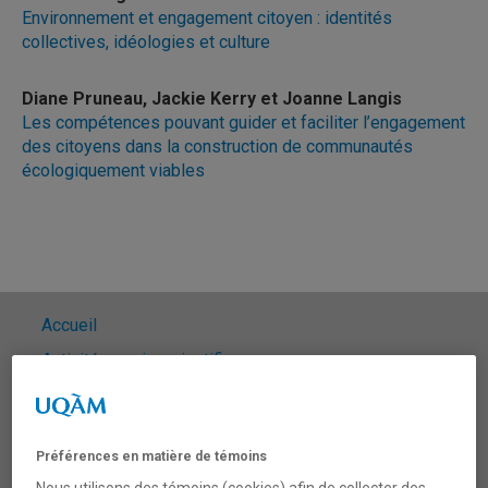
Environnement et engagement citoyen : identités
collectives, idéologies et culture
Diane Pruneau, Jackie Kerry et Joanne Langis
Les compétences pouvant guider et faciliter l’engagement
des citoyens dans la construction de communautés
écologiquement viables
Accueil
Activités socio-scientifiques
Archives
Listes des nouvelles
Préférences en matière de témoins
Arts et ERE
Nous utilisons des témoins (cookies) afin de collecter des