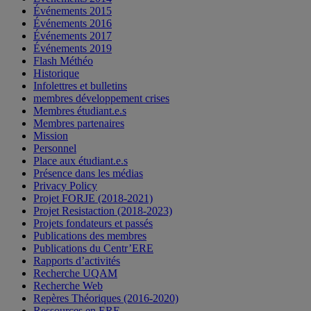
Événements 2015
Événements 2016
Événements 2017
Événements 2019
Flash Méthéo
Historique
Infolettres et bulletins
membres développement crises
Membres étudiant.e.s
Membres partenaires
Mission
Personnel
Place aux étudiant.e.s
Présence dans les médias
Privacy Policy
Projet FORJE (2018-2021)
Projet Resistaction (2018-2023)
Projets fondateurs et passés
Publications des membres
Publications du Centr’ERE
Rapports d’activités
Recherche UQAM
Recherche Web
Repères Théoriques (2016-2020)
Ressources en ERE