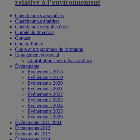
relative à l’environnement
Chercheur.e.s associé.e.s
Chercheur.e.s émérites
Chercheur.e.s régulier.ère.s
Comité de direction
Contact
Cookie Policy
Cours et programmes de formation
Engagement écosocial
Contributions aux débats publics
Événements
Événements 2018
Événements 2019
Événements 2020
Événements 2021
Événements 2022
Événements 2023
Événements 2024
Événements 2025
Événements 2026
Événements 2011-2001
Événements 2012
Événements 2013
Événements 2014