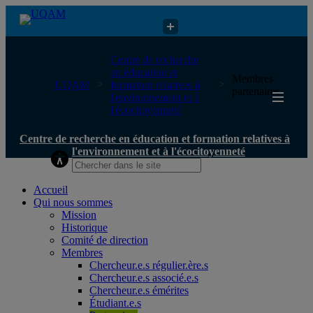
Centre de recherche en éducation et formation relatives à
Centre de recherche
l'environnement et à l'écocitoyenneté
en éducation et
Membres
UQAM
formation relatives à
partenaires
l'environnement et à
l'écocitoyenneté
Centre de recherche en éducation et formation relatives à
l'environnement et à l'écocitoyenneté
Accueil
Qui nous sommes
Mission
Historique
Comité de direction
Membres
Chercheur.e.s régulier.ère.s
Chercheur.e.s associé.e.s
Chercheur.e.s émérites
Étudiant.e.s