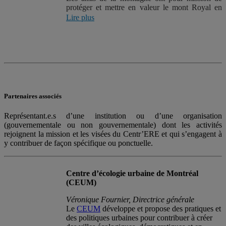
protéger et mettre en valeur le mont Royal en
privilégiant l’engagement de la communauté et
Lire plus
l’éducation à l’environnement.
Organisme de bienfaisance enregistré fondé en
1986, Les amis de la montagne rassemblent des
individus, des associations, des chefs de file de la
communauté et des dirigeants de fondations à
caractère philanthropique. Tous partagent
une même passion : protéger et mettre en valeur
Partenaires associés
le mont Royal.
À travers leurs initiatives pour la défense des
Représentant.e.s d’une institution ou d’une organisation
intérêts, leurs activités d’éducation et de
(gouvernementale ou non gouvernementale) dont les activités
sensibilisation et leurs projets d’amélioration et
rejoignent la mission et les visées du Centr’ERE et qui s’engagent à
de mise en valeur, Les amis de la montagne
y contribuer de façon spécifique ou ponctuelle.
offrent à la communauté l’occasion de
s’exprimer et de prendre part à la préservation du
mont Royal.
Centre d’écologie urbaine de Montréal
(CEUM)
Véronique Fournier, Directrice générale
Le
CEUM
développe et propose des pratiques et
des politiques urbaines pour contribuer à créer