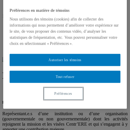
Préférences en matière de témoins
N
ous suivre sur :
Nous utilisons des témoins (cookies) afin de collecter des
informations qui nous permettent d’améliorer votre expérience sur
le site, de vous proposer des contenus vidéo, d’analyser les
statistiques de fréquentation, etc. Vous pouvez personnaliser votre
choix en sélectionnant « Préférences ».
Autoriser les témoins
Membres partenaires
Tout refuser
Préférences
Partenaires majeurs
Représentant.e.s d’une institution ou d’une organisation
(gouvernementale ou non gouvernementale) dont les activités
rejoignent la mission et les visées Centr’ERE et qui s’engagent à y
apporter une contribution majeure.