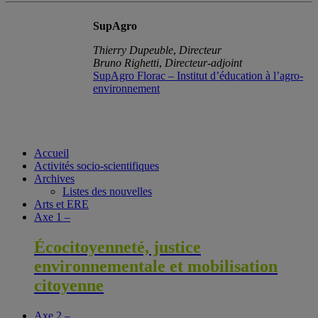
SupAgro
Thierry Dupeuble
,
Directeur
Bruno Righetti
,
Directeur-adjoint
SupAgro Florac – Institut d’éducation à l’agro-
environnement
Accueil
Activités socio-scientifiques
Archives
Listes des nouvelles
Arts et ERE
Axe 1 –
Écocitoyenneté, justice
environnementale et mobilisation
citoyenne
Axe 2 –