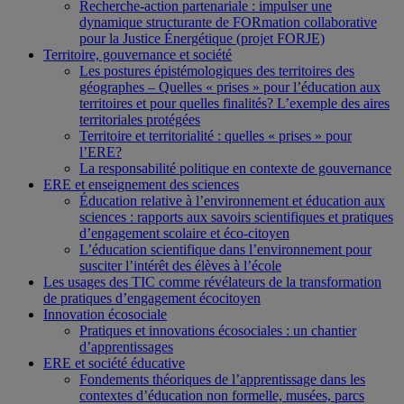
Recherche-action partenariale : impulser une
dynamique structurante de FORmation collaborative
pour la Justice Énergétique (projet FORJE)
Territoire, gouvernance et société
Les postures épistémologiques des territoires des
géographes – Quelles « prises » pour l’éducation aux
territoires et pour quelles finalités? L’exemple des aires
territoriales protégées
Territoire et territorialité : quelles « prises » pour
l’ERE?
La responsabilité politique en contexte de gouvernance
ERE et enseignement des sciences
Éducation relative à l’environnement et éducation aux
sciences : rapports aux savoirs scientifiques et pratiques
d’engagement scolaire et éco-citoyen
L’éducation scientifique dans l’environnement pour
susciter l’intérêt des élèves à l’école
Les usages des TIC comme révélateurs de la transformation
de pratiques d’engagement écocitoyen
Innovation écosociale
Pratiques et innovations écosociales : un chantier
d’apprentissages
ERE et société éducative
Fondements théoriques de l’apprentissage dans les
contextes d’éducation non formelle, musées, parcs