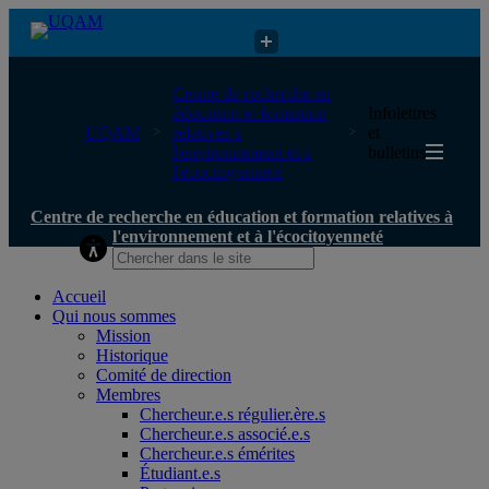
Centre de recherche en éducation et formation relatives à
Centre de recherche en
l'environnement et à l'écocitoyenneté
éducation et formation
Infolettres
UQAM
relatives à
et
l'environnement et à
bulletins
l'écocitoyenneté
Centre de recherche en éducation et formation relatives à
l'environnement et à l'écocitoyenneté
Accueil
Qui nous sommes
Mission
Historique
Comité de direction
Membres
Chercheur.e.s régulier.ère.s
Chercheur.e.s associé.e.s
Chercheur.e.s émérites
Étudiant.e.s