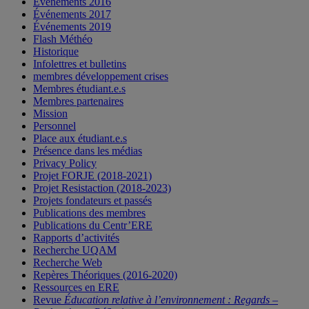
Événements 2016
Événements 2017
Événements 2019
Flash Méthéo
Historique
Infolettres et bulletins
membres développement crises
Membres étudiant.e.s
Membres partenaires
Mission
Personnel
Place aux étudiant.e.s
Présence dans les médias
Privacy Policy
Projet FORJE (2018-2021)
Projet Resistaction (2018-2023)
Projets fondateurs et passés
Publications des membres
Publications du Centr’ERE
Rapports d’activités
Recherche UQAM
Recherche Web
Repères Théoriques (2016-2020)
Ressources en ERE
Revue
Éducation relative à l’environnement : Regards –