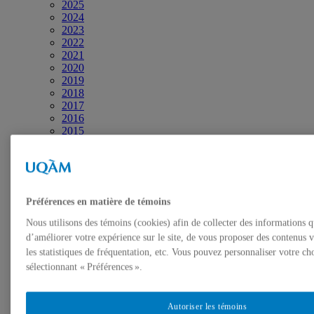
2025
2024
2023
2022
2021
2020
2019
2018
2017
2016
2015
2014
2013
2012
2001-2011
Diffusion
Préférences en matière de témoins
Chaîne YouTube
Page Facebook
Nous utilisons des témoins (cookies) afin de collecter des informations 
Vidéos et diaporamas
d’améliorer votre expérience sur le site, de vous proposer des contenus v
Infolettres et Bulletins
les statistiques de fréquentation, etc. Vous pouvez personnaliser votre ch
Contact
sélectionnant « Préférences ».
Autoriser les témoins