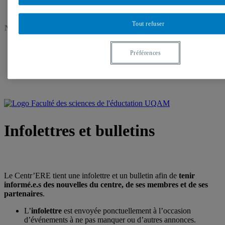
Tout refuser
N
ous suivre sur :
Préférences
Infolettres et bulletins
Le Centr’ERE tient une infolettre et un bulletin afin de
tenir
informé.e.s des nouvelles du centre, de ses membres et de ses
partenaires
.
L’
infolettre
est envoyée ponctuellement à l’occasion
d’événements à ne pas manquer ou d’autres annonces.