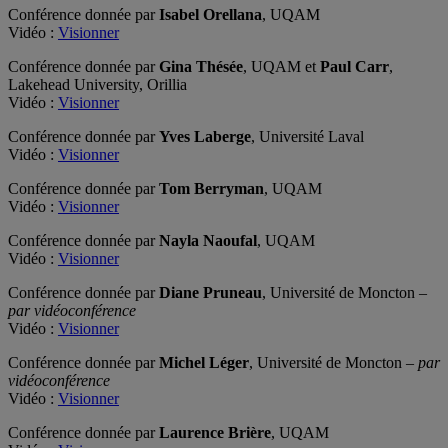
Conférence donnée par
Isabel Orellana
, UQAM
Vidéo :
Visionner
Conférence donnée par
Gina Thésée
, UQAM et
Paul Carr
,
Lakehead University, Orillia
Vidéo :
Visionner
Conférence donnée par
Yves Laberge
, Université Laval
Vidéo :
Visionner
Conférence donnée par
Tom Berryman
, UQAM
Vidéo :
Visionner
Conférence donnée par
Nayla Naoufal
, UQAM
Vidéo :
Visionner
Conférence donnée par
Diane Pruneau
, Université de Moncton –
par vidéoconférence
Vidéo :
Visionner
Conférence donnée par
Michel Léger
, Université de Moncton –
par
vidéoconférence
Vidéo :
Visionner
Conférence donnée par
Laurence Brière
, UQAM