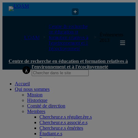
Centre de recherche en éducation et formation relatives à
Centre de recherche
l'environnement et à l'écocitoyenneté
en éducation et
Événements
UQAM
formation relatives à
2013
l'environnement et à
l'écocitoyenneté
Centre de recherche en éducation et formation relatives à
l'environnement et à l'écocitoyenneté
Accueil
Qui nous sommes
Mission
Historique
Comité de direction
Membres
Chercheur.e.s régulier.ère.s
Chercheur.e.s associé.e.s
Chercheur.e.s émérites
Étudiant.e.s