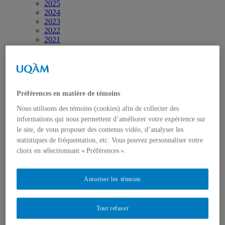
2025
2024
2023
2022
2021
2020
2019
2018
2017
2016
2015
Préférences en matière de témoins
2014
Nous utilisons des témoins (cookies) afin de collecter des
2013
informations qui nous permettent d’améliorer votre expérience sur
2012
2001-2011
le site, de vous proposer des contenus vidéo, d’analyser les
Diffusion
statistiques de fréquentation, etc. Vous pouvez personnaliser votre
Chaîne YouTube
choix en sélectionnant « Préférences ».
Page Facebook
Vidéos et diaporamas
Infolettres et Bulletins
Autoriser les témoins
Contact
Tout refuser