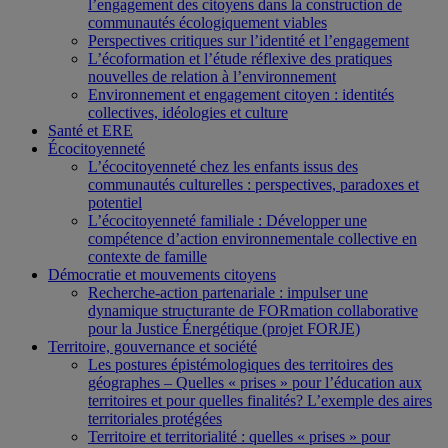
l’engagement des citoyens dans la construction de
communautés écologiquement viables
Perspectives critiques sur l’identité et l’engagement
L’écoformation et l’étude réflexive des pratiques
nouvelles de relation à l’environnement
Environnement et engagement citoyen : identités
collectives, idéologies et culture
Santé et ERE
Écocitoyenneté
L’écocitoyenneté chez les enfants issus des
communautés culturelles : perspectives, paradoxes et
potentiel
L’écocitoyenneté familiale : Développer une
compétence d’action environnementale collective en
contexte de famille
Démocratie et mouvements citoyens
Recherche-action partenariale : impulser une
dynamique structurante de FORmation collaborative
pour la Justice Énergétique (projet FORJE)
Territoire, gouvernance et société
Les postures épistémologiques des territoires des
géographes – Quelles « prises » pour l’éducation aux
territoires et pour quelles finalités? L’exemple des aires
territoriales protégées
Territoire et territorialité : quelles « prises » pour