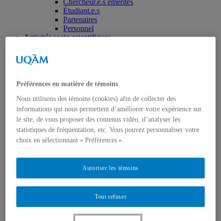
Chercheur.e.s émérites
Étudiant.e.s
Partenaires
Personnel
Activités socio-scientifiques
Axes de recherche
1) Écocitoyenneté et justice
2) Prismes socioculturels
3) Art et créativité
4) Formation initiale et continue
Préférences en matière de témoins
➜ Autochtonisation
Nous utilisons des témoins (cookies) afin de collecter des
Projets fondateurs et passés
Publications
informations qui nous permettent d’améliorer votre expérience sur
Revue ERE
le site, de vous proposer des contenus vidéo, d’analyser les
Publications des membres
statistiques de fréquentation, etc. Vous pouvez personnaliser votre
Publications du Centr’ERE
choix en sélectionnant « Préférences ».
Thèses et mémoires
Formation
Cours et programmes de formation
Autoriser les témoins
Place aux étudiant.e.s
Ressources en ERE
Engagement écosocial
Tout refuser
Vers une Stratégie québécoise
Contributions aux débats publics
Présence dans les médias