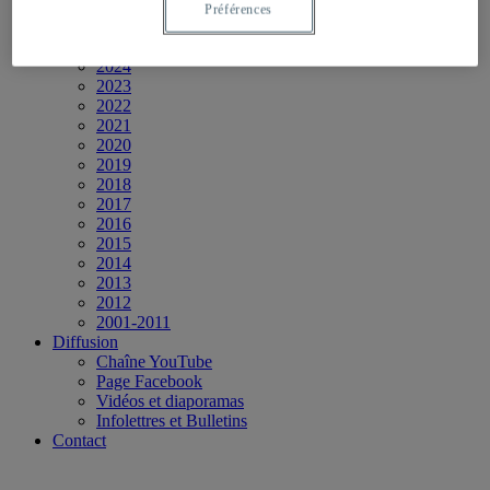
Événements
Préférences
2026
2025
2024
2023
2022
2021
2020
2019
2018
2017
2016
2015
2014
2013
2012
2001-2011
Diffusion
Chaîne YouTube
Page Facebook
Vidéos et diaporamas
Infolettres et Bulletins
Contact