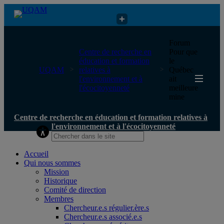
Centre de recherche en éducation et formation relatives à
Forum
l'environnement et à l'écocitoyenneté
Centre de recherche en
Pour que
éducation et formation
le
UQAM
relatives à
Québec
l'environnement et à
ait
l'écocitoyenneté
meilleure
mine
Centre de recherche en éducation et formation relatives à
l'environnement et à l'écocitoyenneté
Accueil
Qui nous sommes
Mission
Historique
Comité de direction
Membres
Chercheur.e.s régulier.ère.s
Chercheur.e.s associé.e.s