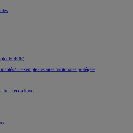
bles
projet FORJE)
inalités? L’exemple des aires territoriales protégées
laire et éco-citoyen
aux