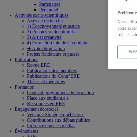
Partenaires
Personnel
Préférence
Activités socio-scientifiques
Axes de recherche
Nous utilis
1) Écocitoyenneté et justice
votre expér
2) Prismes socioculturels
fréquentati
3) Art et créativité
4) Formation initiale et continue
➜ Autochtonisation
Préf
Projets fondateurs et passés
Publications
Revue ERE
Publications des membres
Publications du Centr’ERE
Thèses et mémoires
Formation
Cours et programmes de formation
Place aux étudiant.e.s
Ressources en ERE
Engagement écosocial
Vers une Stratégie québécoise
Contributions aux débats publics
Présence dans les médias
Événements
2026