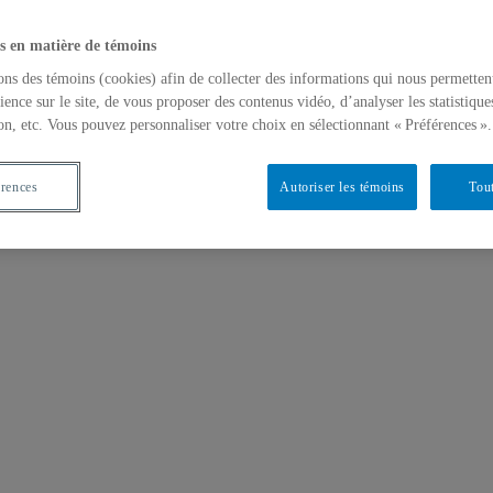
s en matière de témoins
ons des témoins (cookies) afin de collecter des informations qui nous permetten
ience sur le site, de vous proposer des contenus vidéo, d’analyser les statistique
on, etc. Vous pouvez personnaliser votre choix en sélectionnant « Préférences ».
érences
Autoriser les témoins
Tout