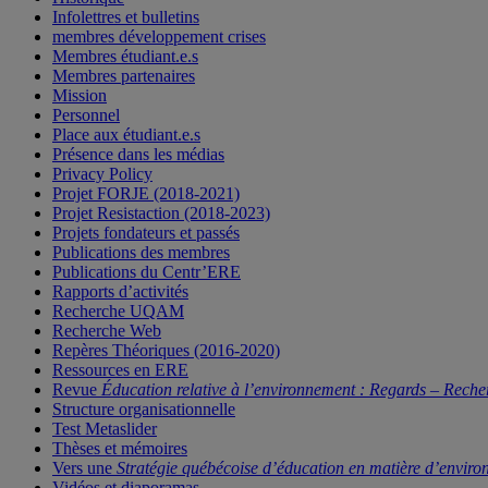
Infolettres et bulletins
membres développement crises
Membres étudiant.e.s
Membres partenaires
Mission
Personnel
Place aux étudiant.e.s
Présence dans les médias
Privacy Policy
Projet FORJE (2018-2021)
Projet Resistaction (2018-2023)
Projets fondateurs et passés
Publications des membres
Publications du Centr’ERE
Rapports d’activités
Recherche UQAM
Recherche Web
Repères Théoriques (2016-2020)
Ressources en ERE
Revue
Éducation relative à l’environnement : Regards – Reche
Structure organisationnelle
Test Metaslider
Thèses et mémoires
Vers une
Stratégie québécoise d’éducation en matière d’enviro
Vidéos et diaporamas