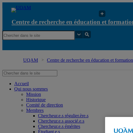
Centre de recherche en éducation et formation
UQAM
Centre de recherche en éducation et formation 
Accueil
Qui nous sommes
Mission
Historique
Comité de direction
Membres
Chercheur.e.s régulier.ère.s
Chercheur.e.s associé.e.s
Chercheur.e.s émérites
Étudiant.e.s