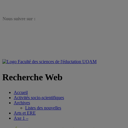
N
ous suivre sur :
Recherche Web
Accueil
Activités socio-scientifiques
Archives
Listes des nouvelles
Arts et ERE
Axe 1 –