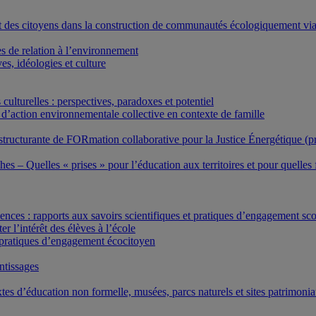
t des citoyens dans la construction de communautés écologiquement via
es de relation à l’environnement
es, idéologies et culture
ulturelles : perspectives, paradoxes et potentiel
d’action environnementale collective en contexte de famille
structurante de FORmation collaborative pour la Justice Énergétique (
es – Quelles « prises » pour l’éducation aux territoires et pour quelles f
ences : rapports aux savoirs scientifiques et pratiques d’engagement sco
r l’intérêt des élèves à l’école
 pratiques d’engagement écocitoyen
ntissages
tes d’éducation non formelle, musées, parcs naturels et sites patrimoni