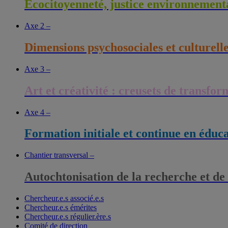
Écocitoyenneté, justice environnementa
Axe 2 –
Dimensions psychosociales et culturell
Axe 3 –
Art et créativité : creusets de transfo
Axe 4 –
Formation initiale et continue en éduc
Chantier transversal –
Autochtonisation de la recherche et de
Chercheur.e.s associé.e.s
Chercheur.e.s émérites
Chercheur.e.s régulier.ère.s
Comité de direction