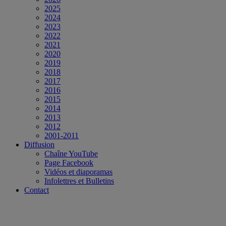
2025
2024
2023
2022
2021
2020
2019
2018
2017
2016
2015
2014
2013
2012
2001-2011
Diffusion
Chaîne YouTube
Page Facebook
Vidéos et diaporamas
Infolettres et Bulletins
Contact