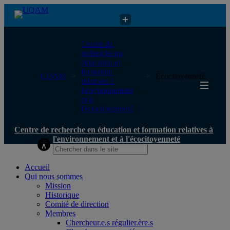
Centre de recherche en éducation et formation relatives à
Centre de
l'environnement et à l'écocitoyenneté
recherche en
éducation et
formation
UQAM
Écocitoyenneté
relatives à
l'environnement
et à
l'écocitoyenneté
Centre de recherche en éducation et formation relatives à
l'environnement et à l'écocitoyenneté
Accueil
Qui nous sommes
Mission
Historique
Comité de direction
Membres
Chercheur.e.s régulier.ère.s