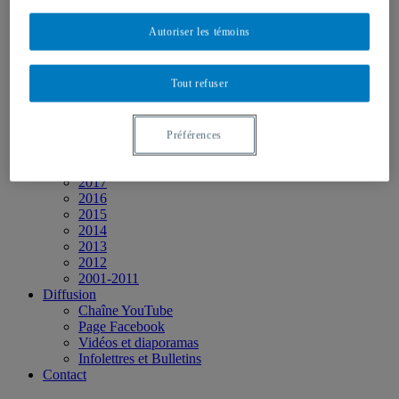
Présence dans les médias
Événements
Autoriser les témoins
2026
2025
2024
Tout refuser
2023
2022
2021
2020
Préférences
2019
2018
2017
2016
2015
2014
2013
2012
2001-2011
Diffusion
Chaîne YouTube
Page Facebook
Vidéos et diaporamas
Infolettres et Bulletins
Contact