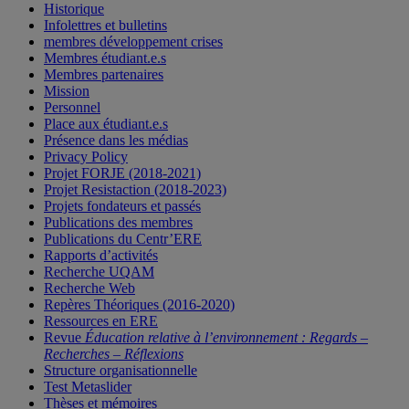
Historique
Infolettres et bulletins
membres développement crises
Membres étudiant.e.s
Membres partenaires
Mission
Personnel
Place aux étudiant.e.s
Présence dans les médias
Privacy Policy
Projet FORJE (2018-2021)
Projet Resistaction (2018-2023)
Projets fondateurs et passés
Publications des membres
Publications du Centr’ERE
Rapports d’activités
Recherche UQAM
Recherche Web
Repères Théoriques (2016-2020)
Ressources en ERE
Revue
Éducation relative à l’environnement : Regards –
Recherches – Réflexions
Structure organisationnelle
Test Metaslider
Thèses et mémoires