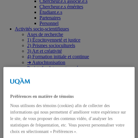
Chercheur.e.s associé.e.s
Chercheur.e.s émérites
Étudiant.e.s
Partenaires
Personnel
Activités socio-scientifiques
Axes de recherche
1) Écocitoyenneté et justice
2) Prismes socioculturels
3) Art et créativité
4) Formation initiale et continue
➜ Autochtonisation
Projets fondateurs et passés
Publications
Revue ERE
Publications des membres
Publications du Centr’ERE
Thèses et mémoires
Préférences en matière de témoins
Formation
Nous utilisons des témoins (cookies) afin de collecter des
Cours et programmes de formation
Place aux étudiant.e.s
informations qui nous permettent d’améliorer votre expérience sur
Ressources en ERE
le site, de vous proposer des contenus vidéo, d’analyser les
Engagement écosocial
statistiques de fréquentation, etc. Vous pouvez personnaliser votre
Vers une Stratégie québécoise
choix en sélectionnant « Préférences ».
Contributions aux débats publics