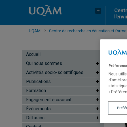
Centr
l'env
UQAM
Centre de recherche en éducation et formati
Accueil
Qui nous sommes
Préférence
Activités socio-scientifiques
Nous utili
d’améliore
Publications
statistiqu
Formation
« Préféren
Engagement écosocial
Événements
Préfé
Diffusion
Contact