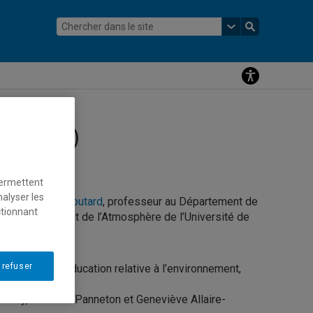
8 (2014)
permettent
nalyser les
oire d’Armel Boutard
, professeur au Département de
ctionnant
 de la Terre et de l’Atmosphère de l’Université de
 refuser
du Canada en éducation relative à l’environnement,
Garibay, Francine Panneton et Geneviève Allaire-