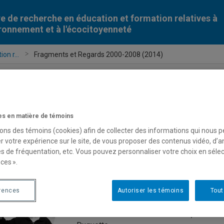
e de recherche en éducation et formation relatives à
ironnement et à l'écocitoyenneté
on r...
Fragments et Regards 2000-2008 (2014)
Fragments et Regards 2000-200
s en matière de témoins
sons des témoins (cookies) afin de collecter des informations qui nous 
r votre expérience sur le site, de vous proposer des contenus vidéo, d’a
Un espace numérique a été dédié à la mém
es de fréquentation, etc. Vous pouvez personnaliser votre choix en séle
physique puis au Département des sciences
ces ».
Québec à Montréal (UQAM).
rences
Autoriser les témoins
Tout
Une production de la Chaire de recherche 
sous la direction de Patrick Charland.
Collaborateur.rice.s : Lucie Sauvé, Victor 