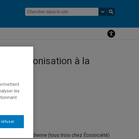
de la colonisation à la
 2015
permettent
nalyser les
ctionnant
 refuser
: La filière canadienne
(tous trois chez Écosociété)