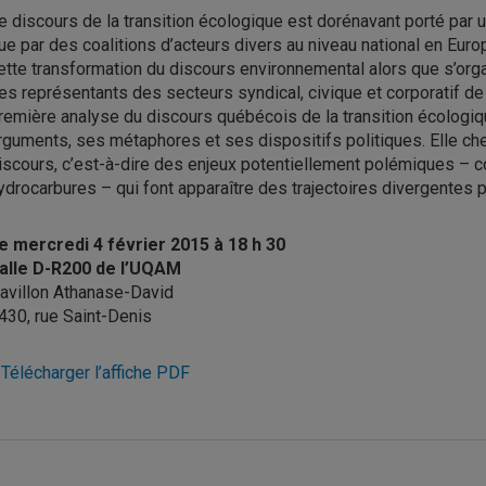
e discours de la transition écologique est dorénavant porté par 
ue par des coalitions d’acteurs divers au niveau national en Eur
ette transformation du discours environnemental alors que s’orga
es représentants des secteurs syndical, civique et corporatif de 
remière analyse du discours québécois de la transition écologiqu
rguments, ses métaphores et ses dispositifs politiques. Elle che
iscours, c’est-à-dire des enjeux potentiellement polémiques – 
ydrocarbures – qui font apparaître des trajectoires divergentes 
e mercredi 4 février 2015 à 18 h 30
alle
D-R200
de l’UQAM
avillon Athanase-David
430, rue Saint-Denis
 Télécharger l’affiche PDF