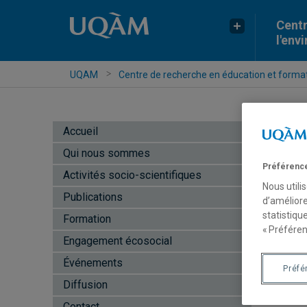
Centr
l'env
UQAM
Centre de recherche en éducation et formati
Accueil
Qui nous sommes
Préférence
Activités socio-scientifiques
Nous utili
Publications
d’améliore
statistiqu
Formation
« Préféren
Engagement écosocial
«
Événements
Préfé
A
Diffusion
A
Contact