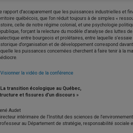
e rapport d’accaparement que les puissances industrielles et fi
erritoire québécois, que l’on réduit toujours à de simples « resso
istoire, celle de notre régime colonial, et une psychologie politiq
épublique, forçant la relecture du modèle d’analyse des luttes d
ialectique entre bourgeois et prolétaires, entre laquelle s’essa
istorique d’organisation et de développement correspond davant
aquelle les puissances concernées cherchent à faire tenir à la ma
édiocre.
 Visionner la vidéo de la conférence
 La transition écologique au Québec,
tructure et fissures d’un discours »
ené Audet
irecteur intérimaire de l’Institut des sciences de l’environnement
rofesseur au Département de stratégie, responsabilité sociale 