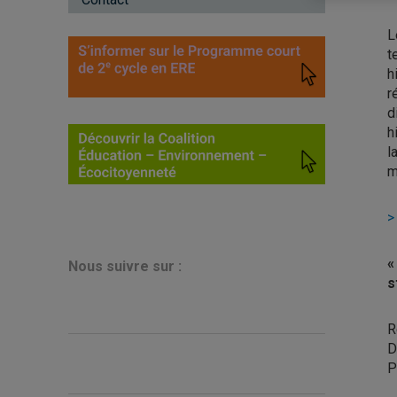
L
t
h
r
d
h
l
m
>
«
N
ous suivre sur :
s
R
D
P