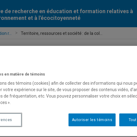
e de recherche en éducation et formation relatives à
ironnement et à l'écocitoyenneté
on r...
Territoire, ressources et société : de la col...
Territoire, ressources et société : 
transition | Le mercredi 4 février
s en matière de témoins
sons des témoins (cookies) afin de collecter des informations qui nous 
r votre expérience sur le site, de vous proposer des contenus vidéo, d’a
Conférence publique
—
Entrée Libre
es de fréquentation, etc. Vous pouvez personnaliser votre choix en séle
ces ».
 Portrait du Québécois en colon »
rences
Autoriser les témoins
Tout
lain Deneault
uteur de
Noir Canada
, de
Paradis sous terre
et de
Paradis fiscaux