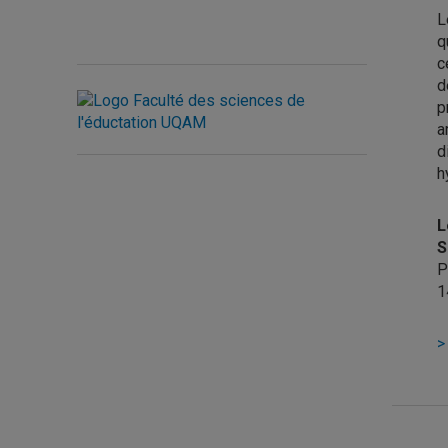
L
q
c
d
p
a
d
h
L
S
P
1
>