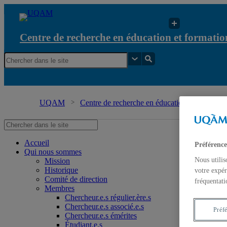
Centre de recherche en éducation et formation
UQAM
Centre de recherche en éducation et formation 
Accueil
Préférence
Qui nous sommes
Nous utilis
Mission
Historique
votre expér
Comité de direction
fréquentati
Membres
Chercheur.e.s régulier.ère.s
Chercheur.e.s associé.e.s
Préf
Chercheur.e.s émérites
Étudiant.e.s