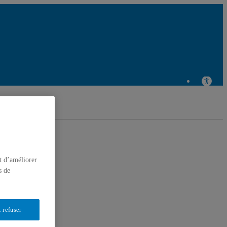
e de recherche en éducation et formation relatives à
l'environnement et à l'écocitoyenneté
t d’améliorer
s de
 refuser