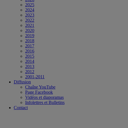
2025
2024
2023
2022
2021
2020
2019
2018
2017
2016
2015
2014
2013
2012
2001-2011
Diffusion
Chaîne YouTube
Page Facebook
Vidéos et diaporamas
Infolettres et Bulletins
Contact