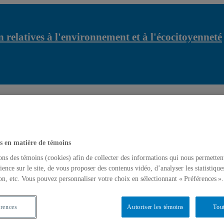
 relatives à l'environnement et à l'écocitoyenneté
Centr
r...
Une triangulation interdisciplinaire | Vidéo de...
s en matière de témoins
ons des témoins (cookies) afin de collecter des informations qui nous permetten
ience sur le site, de vous proposer des contenus vidéo, d’analyser les statistique
on, etc. Vous pouvez personnaliser votre choix en sélectionnant « Préférences ».
érences
Autoriser les témoins
Tout